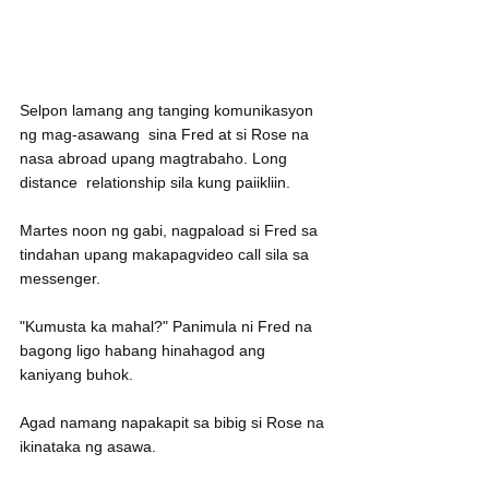
Selpon lamang ang tanging komunikasyon 
ng mag-asawang  sina Fred at si Rose na 
nasa abroad upang magtrabaho. Long 
distance  relationship sila kung paiikliin.
Martes noon ng gabi, nagpaload si Fred sa 
tindahan upang makapagvideo call sila sa 
messenger. 
"Kumusta ka mahal?" Panimula ni Fred na 
bagong ligo habang hinahagod ang 
kaniyang buhok. 
Agad namang napakapit sa bibig si Rose na 
ikinataka ng asawa.