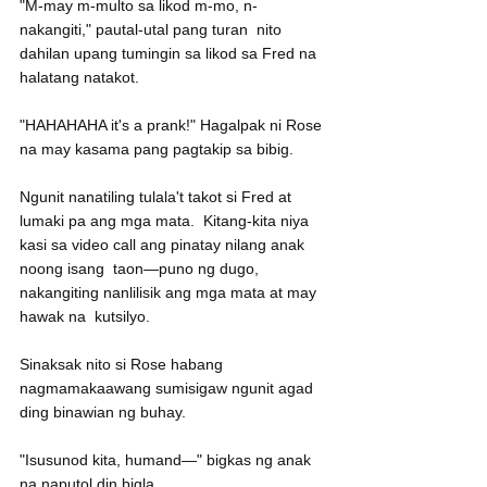
"M-may m-multo sa likod m-mo, n-
nakangiti," pautal-utal pang turan  nito 
dahilan upang tumingin sa likod sa Fred na 
halatang natakot.
"HAHAHAHA it's a prank!" Hagalpak ni Rose 
na may kasama pang pagtakip sa bibig.
Ngunit nanatiling tulala't takot si Fred at 
lumaki pa ang mga mata.  Kitang-kita niya 
kasi sa video call ang pinatay nilang anak 
noong isang  taon—puno ng dugo, 
nakangiting nanlilisik ang mga mata at may 
hawak na  kutsilyo.
Sinaksak nito si Rose habang 
nagmamakaawang sumisigaw ngunit agad 
ding binawian ng buhay.
"Isusunod kita, humand—" bigkas ng anak 
na naputol din bigla.