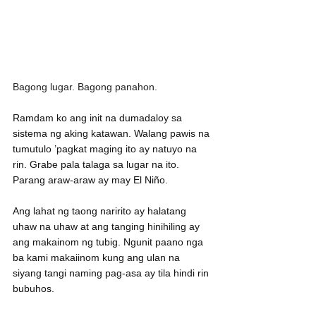
Bagong lugar. Bagong panahon.
Ramdam ko ang init na dumadaloy sa 
sistema ng aking katawan. Walang pawis na 
tumutulo ’pagkat maging ito ay natuyo na 
rin. Grabe pala talaga sa lugar na ito. 
Parang araw-araw ay may El Niño.
Ang lahat ng taong naririto ay halatang 
uhaw na uhaw at ang tanging hinihiling ay 
ang makainom ng tubig. Ngunit paano nga 
ba kami makaiinom kung ang ulan na 
siyang tangi naming pag-asa ay tila hindi rin 
bubuhos.