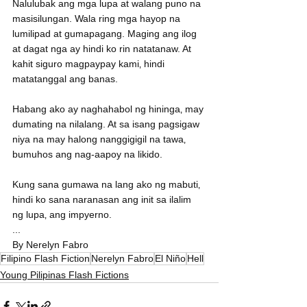
Nalulubak ang mga lupa at walang puno na 
masisilungan. Wala ring mga hayop na 
lumilipad at gumapagang. Maging ang ilog 
at dagat nga ay hindi ko rin natatanaw. At 
kahit siguro magpaypay kami‚ hindi 
matatanggal ang banas.
Habang ako ay naghahabol ng hininga‚ may 
dumating na nilalang. At sa isang pagsigaw 
niya na may halong nanggigigil na tawa‚ 
bumuhos ang nag-aapoy na likido.
Kung sana gumawa na lang ako ng mabuti‚ 
hindi ko sana naranasan ang init sa ilalim 
ng lupa‚ ang impyerno.
...
By Nerelyn Fabro
Filipino Flash Fiction
Nerelyn Fabro
El Niño
Hell
Young Pilipinas Flash Fictions