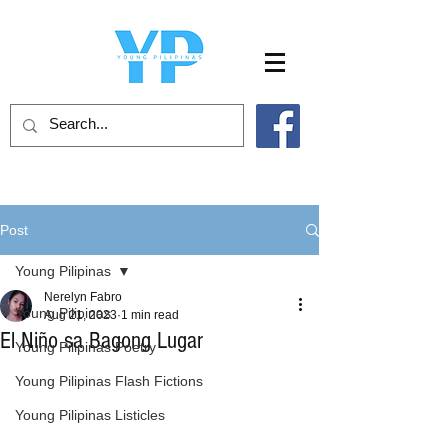
Post
Young Pilipinas
Nerelyn Fabro
Young Pilipinas
Aug 21, 2023
1 min read
El Niño sa Bagong Lugar
Young Pilipinas Poetry
Young Pilipinas Flash Fictions
Young Pilipinas Listicles