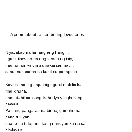
A poem about remembering loved ones
Niyayakap na lamang ang hangin‚
ngunit ikaw pa rin ang laman ng isip‚
nagmumuni-muni sa nakaraan natin‚
sana makasama ka kahit sa panaginip. 
Kaybilis nating napaibig ngunit mabilis ka 
ring kinuha‚
nang dahil sa isang trahedya’y bigla kang 
nawala.
Pati ang pangarap na binuo‚ gumuho na 
nang tuluyan‚
paano na tutuparin kung nandyan ka na sa 
himlayan. 