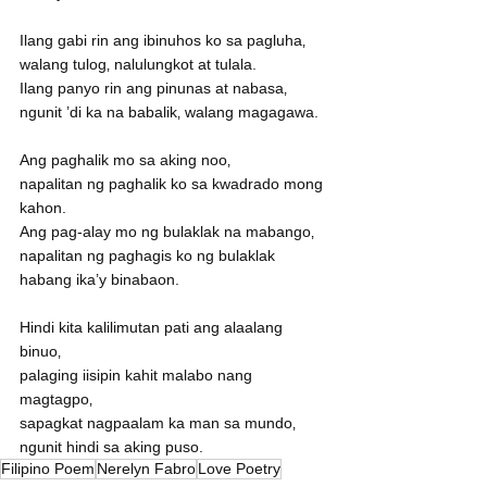
Ilang gabi rin ang ibinuhos ko sa pagluha‚
walang tulog‚ nalulungkot at tulala.
Ilang panyo rin ang pinunas at nabasa‚
ngunit ’di ka na babalik‚ walang magagawa.
Ang paghalik mo sa aking noo‚
napalitan ng paghalik ko sa kwadrado mong 
kahon.
Ang pag-alay mo ng bulaklak na mabango‚
napalitan ng paghagis ko ng bulaklak 
habang ika’y binabaon.
Hindi kita kalilimutan pati ang alaalang 
binuo‚
palaging iisipin kahit malabo nang 
magtagpo‚
sapagkat nagpaalam ka man sa mundo‚
ngunit hindi sa aking puso. 
Filipino Poem
Nerelyn Fabro
Love Poetry