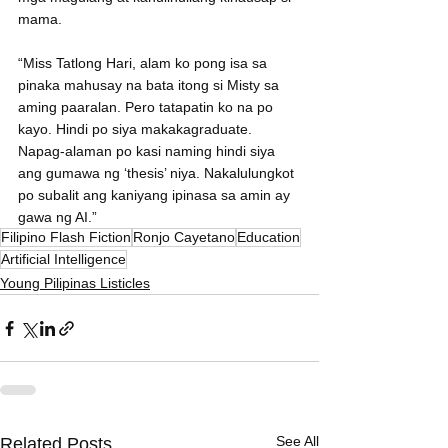
mama.
“Miss Tatlong Hari, alam ko pong isa sa 
pinaka mahusay na bata itong si Misty sa 
aming paaralan. Pero tatapatin ko na po 
kayo. Hindi po siya makakagraduate. 
Napag-alaman po kasi naming hindi siya 
ang gumawa ng ‘thesis’ niya. Nakalulungkot 
po subalit ang kaniyang ipinasa sa amin ay 
gawa ng AI.”
Filipino Flash Fiction
Ronjo Cayetano
Education
Artificial Intelligence
Young Pilipinas Listicles
See All
Related Posts