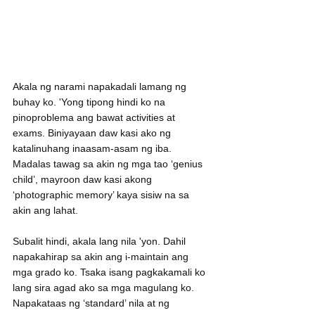
Akala ng narami napakadali lamang ng 
buhay ko. 'Yong tipong hindi ko na 
pinoproblema ang bawat activities at 
exams. Biniyayaan daw kasi ako ng 
katalinuhang inaasam-asam ng iba. 
Madalas tawag sa akin ng mga tao ‘genius 
child’, mayroon daw kasi akong 
‘photographic memory’ kaya sisiw na sa 
akin ang lahat.
Subalit hindi, akala lang nila 'yon. Dahil 
napakahirap sa akin ang i-maintain ang 
mga grado ko. Tsaka isang pagkakamali ko 
lang sira agad ako sa mga magulang ko. 
Napakataas ng ‘standard’ nila at ng 