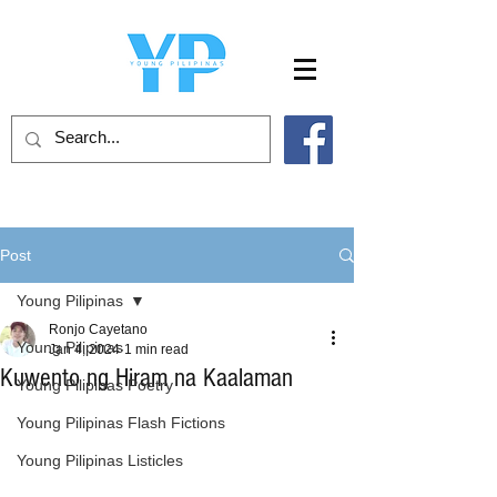
Post
Young Pilipinas
Ronjo Cayetano
Young Pilipinas
Jan 4, 2024
1 min read
Kuwento ng Hiram na Kaalaman
Young Pilipinas Poetry
Young Pilipinas Flash Fictions
Young Pilipinas Listicles