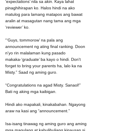
‘expectations’ nila sa akin. Kaya lahat 
pinaghihirapan ko. Halos hindi na ako 
matulog para lamang matapos ang bawat 
aralin at masagutan nang tama ang mga 
‘reviewer’ ko.
“‘Guys, tommorow’ na pala ang 
announcement ng ating final ranking. Doon 
n'yo rin malalaman kung pasado 
makaka-‘graduate’ ba kayo o hindi. Don't 
forget to bring your parents ha, lalo ka na 
Misty.” Saad ng aming guro.
“Congratulations na agad Misty. Sanaol!” 
Bati ng aking mga kaibigan.
Hindi ako mapakali, kinakabahan. Ngayong 
araw na kasi ang “announcement.”
Isa-isang tinawag ng aming guro ang aming 
mga magulang at kahulihuliang kinausap si 