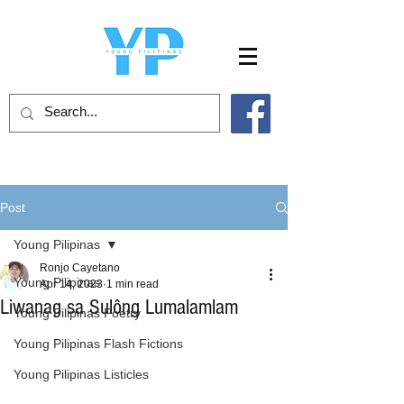
Post
Young Pilipinas
Ronjo Cayetano
Young Pilipinas
Apr 14, 2023
1 min read
Liwanag sa Sulông Lumalamlam
Young Pilipinas Poetry
Young Pilipinas Flash Fictions
Young Pilipinas Listicles