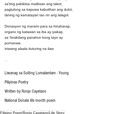
sa'ting pakikiisa maiibsan ang takot,
pagtulong sa kapuwa kabutihan ang dulot,
táning ng kamatayan tao rin ang lalagot.
Donasyon ng marami para sa hinaharap,
organo ng katawan sa iba ay iyakap,
sa 'tinakdang panahon kung tayo ay 
pumanaw,
iniwang alaala ituturing na ilaw.
...
Liwanag sa Sulông Lumalamlam - Young 
Pilipinas Poetry
Written by Ronjo Cayetano
National Donate life month poem
Filipino Poem
Ronjo Cayetano
Life Story