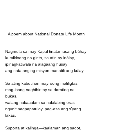
A poem about National Donate Life Month
Nagmula sa may Kapal tinatamasang búhay
kumikinang na ginto, sa atin ay inálay,
ipinagkatiwala na alagaang húsay
ang natatanging misyon manatili ang kúlay.
Sa ating kabutihan mayroong maliligtas
mag-isang naghihintay sa darating na 
bukas,
walang nakaaalam sa nalalabing oras
ngunit nagpapatuloy, pag-asa ang s'yang 
lakas.
Suporta at kalinga—kaalaman ang sagot,