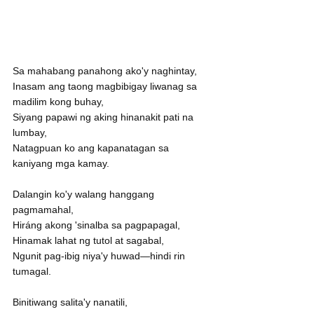
Sa mahabang panahong ako'y naghintay,
Inasam ang taong magbibigay liwanag sa 
madilim kong buhay,
Siyang papawi ng aking hinanakit pati na 
lumbay,
Natagpuan ko ang kapanatagan sa 
kaniyang mga kamay.
Dalangin ko'y walang hanggang 
pagmamahal,
Hiráng akong 'sinalba sa pagpapagal,
Hinamak lahat ng tutol at sagabal,
Ngunit pag-ibig niya'y huwad—hindi rin 
tumagal.
Binitiwang salita'y nanatili,