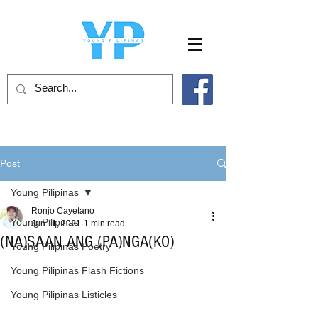
Post
Young Pilipinas
Ronjo Cayetano
Young Pilipinas
Jun 11, 2021
1 min read
(NA)SAAN ANG (PA)NGA(KO)
Young Pilipinas Poetry
Young Pilipinas Flash Fictions
Young Pilipinas Listicles