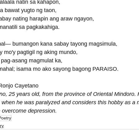
alaala natin sa kahapon,
a bawat yugto ng taon,
abay nating harapin ang araw ngayon,
anatili sa pagkakahiga.
al— bumangon kana sabay tayong magsimula,
 mo'y pagtigil ng aking mundo,
 pag-asang magmulat ka,
mahal; isama mo ako sayong bagong PARAISO.
 Ronjo Cayetano
o, 25 years old, from the province of Oriental Mindoro. 
 when he was paralyzed and considers this hobby as a 
 to overcome depression.
Poetry
ry