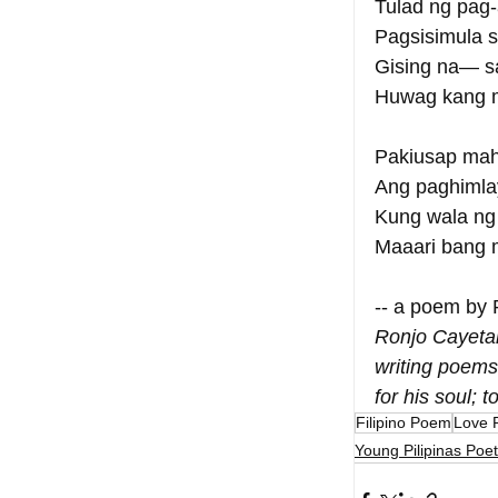
Tulad ng pag-
Pagsisimula s
Gising na— s
Huwag kang m
Pakiusap mah
Ang paghimlay
Kung wala ng
Maaari bang 
-- a poem by
Ronjo Cayetan
writing poems
for his soul;
Filipino Poem
Love 
Young Pilipinas Poet