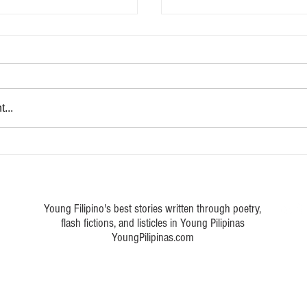
Marka ng buhay
...
 a poem about Philippine art
Young Filipino's best stories written through poetry,
flash fictions, and listicles in Young Pilipinas
YoungPilipinas.com