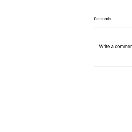
Comments
Write a comment
Bukas na Aklat -
for Filipinos