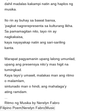
dahil madalas kakampi natin ang haplos ng 
musika.
Ito rin ay buhay sa bawat bansa‚
’pagkat nagrerepresenta sa kulturang likha. 
Sa pamamagitan nito‚ tayo rin ay 
nagkakaisa‚
kaya nayayakap natin ang sari-sariling 
kanta.
Marapat pagyamanin upang lalong umunlad‚
upang ang presensya nito’y mas higit na 
tumingkad.
Kaya tayo’y umawit‚ malakas man ang ritmo 
o malamlam‚
sintunado man o hindi‚ ang mahalaga’y 
ating ramdam.
...
Ritmo ng Musika by Nerelyn Fabro
Filipino Poem
Nerelyn Fabro
Music