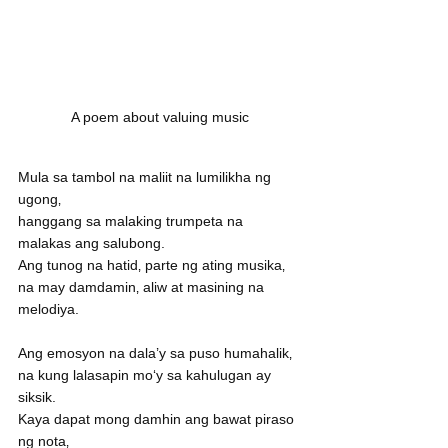
A poem about valuing music
Mula sa tambol na maliit na lumilikha ng 
ugong‚
hanggang sa malaking trumpeta na 
malakas ang salubong.
Ang tunog na hatid‚ parte ng ating musika‚
na may damdamin‚ aliw at masining na 
melodiya.
Ang emosyon na dala’y sa puso humahalik‚
na kung lalasapin mo‘y sa kahulugan ay 
siksik. 
Kaya dapat mong damhin ang bawat piraso 
ng nota‚