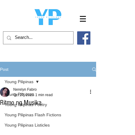
Post
Young Pilipinas
Nerelyn Fabro
Young Pilipinas
Oct 27, 2023
1 min read
Ritmo ng Musika
Young Pilipinas Poetry
Young Pilipinas Flash Fictions
Young Pilipinas Listicles