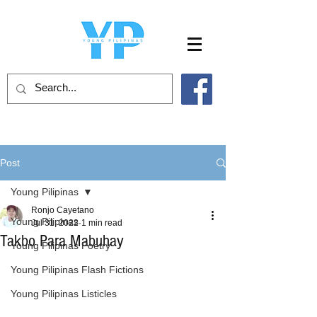
Post
Young Pilipinas
Ronjo Cayetano
Young Pilipinas
Jul 31, 2022
1 min read
Takbo Para Mabuhay
Young Pilipinas Poetry
Young Pilipinas Flash Fictions
Young Pilipinas Listicles