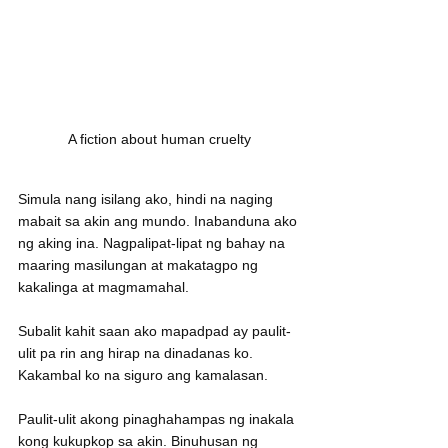
A fiction about human cruelty
Simula nang isilang ako, hindi na naging 
mabait sa akin ang mundo. Inabanduna ako 
ng aking ina. Nagpalipat-lipat ng bahay na 
maaring masilungan at makatagpo ng 
kakalinga at magmamahal.
Subalit kahit saan ako mapadpad ay paulit-
ulit pa rin ang hirap na dinadanas ko. 
Kakambal ko na siguro ang kamalasan.
Paulit-ulit akong pinaghahampas ng inakala 
kong kukupkop sa akin. Binuhusan ng 