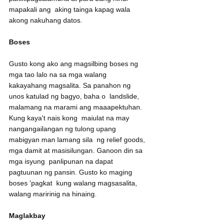
mapakali ang  aking tainga kapag wala 
akong nakuhang datos.
Boses
Gusto kong ako ang magsilbing boses ng 
mga tao lalo na sa mga walang  
kakayahang magsalita. Sa panahon ng 
unos katulad ng bagyo, baha o  landslide, 
malamang na marami ang maaapektuhan. 
Kung kaya't nais kong  maiulat na may 
nangangailangan ng tulong upang 
mabigyan man lamang sila  ng relief goods, 
mga damit at masisilungan. Ganoon din sa 
mga isyung  panlipunan na dapat 
pagtuunan ng pansin. Gusto ko maging 
boses 'pagkat  kung walang magsasalita, 
walang maririnig na hinaing.
Maglakbay