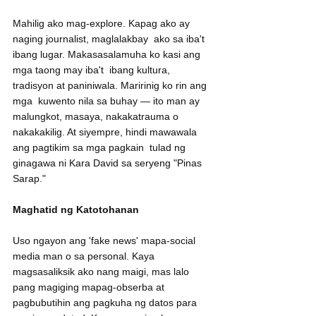
Mahilig ako mag-explore. Kapag ako ay 
naging journalist, maglalakbay  ako sa iba't 
ibang lugar. Makasasalamuha ko kasi ang 
mga taong may iba't  ibang kultura, 
tradisyon at paniniwala. Maririnig ko rin ang 
mga  kuwento nila sa buhay — ito man ay 
malungkot, masaya, nakakatrauma o  
nakakakilig. At siyempre, hindi mawawala 
ang pagtikim sa mga pagkain  tulad ng 
ginagawa ni Kara David sa seryeng "Pinas 
Sarap."
Maghatid ng Katotohanan
Uso ngayon ang 'fake news' mapa-social 
media man o sa personal. Kaya  
magsasaliksik ako nang maigi, mas lalo 
pang magiging mapag-obserba at  
pagbubutihin ang pagkuha ng datos para 