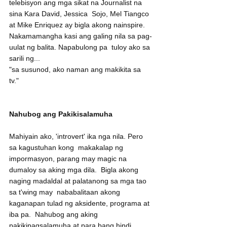
telebisyon ang mga sikat na Journalist na 
sina Kara David, Jessica  Sojo, Mel Tiangco 
at Mike Enriquez ay bigla akong nainspire.   
Nakamamangha kasi ang galing nila sa pag-
uulat ng balita. Napabulong pa  tuloy ako sa 
sarili ng...
"sa susunod, ako naman ang makikita sa 
tv." 
Nahubog ang Pakikisalamuha
Mahiyain ako, 'introvert' ika nga nila. Pero 
sa kagustuhan kong  makakalap ng 
impormasyon, parang may magic na 
dumaloy sa aking mga dila.  Bigla akong 
naging madaldal at palatanong sa mga tao 
sa t'wing may  nababalitaan akong 
kaganapan tulad ng aksidente, programa at 
iba pa.  Nahubog ang aking 
pakikipagsalamuha at para bang hindi 