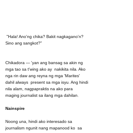
 "Hala! Ano'ng chika? Bakit nagkagano'n? 
Sino ang sangkot?" 
Chikadora — 'yan ang bansag sa akin ng 
mga tao sa t'wing ako ay  nakikita nila. Ako 
nga rin daw ang reyna ng mga 'Marites' 
dahil always  present sa mga isyu. Ang hindi 
nila alam, nagpapraktis na ako para  
maging journalist sa ilang mga dahilan.
Nainspire
Noong una, hindi ako interesado sa 
journalism ngunit nang mapanood ko  sa 