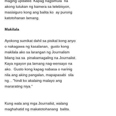
maging updated. Kapag nagsimula  na 
akong tutukan ng kamera sa telebisyon, 
masisiguro kong ang balita ko  ay purong 
katotohanan lamang.
Makilala
Ayokong sumikat dahil sa pisikal kong anyo 
o nakagawa ng kasalanan,  gusto kong 
makilala ako sa larangan ng Journalism 
bilang isa sa  pinakamagaling na Journalist. 
Kaya ngayon pa lamang nag-eensayo na 
ako.  Gusto kong kapag nabasa o narinig 
nila ang aking pangalan, mapapasabi  sila 
ng... "hindi ko akalaing malayo ang 
mararating niya."
Kung wala ang mga Journalist, walang 
maghahatid ng makatotohanang  balita. 
Malulunod lamang tayo sa mga tsismis at 