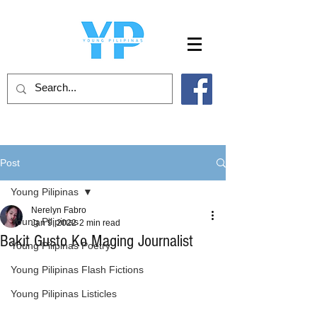
Post
Young Pilipinas
Nerelyn Fabro
Young Pilipinas
Jan 9, 2022
2 min read
Bakit Gusto Ko Maging Journalist
Young Pilipinas Poetry
Young Pilipinas Flash Fictions
Young Pilipinas Listicles