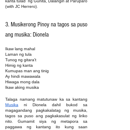
kanta tulad  ng Gunita, Dalangin at Paruparo 
(with JC Herrero). 
3. Musikerong Pinoy na tagos sa puso 
ang musika: Dionela
Ikaw lang mahal
Laman ng tula
Tunog ng gitara't
Himig ng kanta
Kumupas man ang tinig
Ay hindi mawawala
Hiwaga mong dala
Ikaw aking musika
Talaga namang matutunaw ka sa kantang 
Musika
 ni Dionela dahil bukod sa 
magagandang pagkakalatag ng musika, 
tagos sa puso ang pagkakasulat ng liriko 
nito. Gumamit siya ng metapora sa 
paggawa ng kantang ito kung saan 