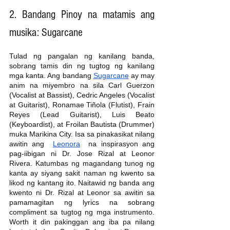
2. Bandang Pinoy na matamis ang 
musika: Sugarcane
Tulad ng pangalan ng kanilang banda, 
sobrang tamis din ng tugtog ng kanilang 
mga kanta. Ang bandang 
Sugarcane
 ay may 
anim na miyembro na sila Carl Guerzon 
(Vocalist at Bassist), Cedric Angeles (Vocalist 
at Guitarist), Ronamae Tiñola (Flutist), Frain 
Reyes (Lead Guitarist), Luis Beato 
(Keyboardist), at Froilan Bautista (Drummer) 
muka Marikina City. Isa sa pinakasikat nilang 
awitin ang  
Leonora
  na inspirasyon ang 
pag-iibigan ni Dr. Jose Rizal at Leonor 
Rivera. Katumbas ng magandang tunog ng 
kanta ay siyang sakit naman ng kwento sa 
likod ng kantang ito. Naitawid ng banda ang 
kwento ni Dr. Rizal at Leonor sa awitin sa 
pamamagitan ng lyrics na sobrang 
compliment sa tugtog ng mga instrumento. 
Worth it din pakinggan ang iba pa nilang 