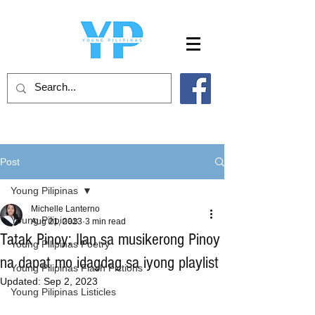
Post
Young Pilipinas
Michelle Lanterno
Young Pilipinas
Aug 21, 2023
3 min read
Tatak Pinoy: Ilan sa musikerong Pinoy
Young Pilipinas Poetry
na dapat mo idagdag sa iyong playlist
Young Pilipinas Flash Fictions
Updated:
Sep 2, 2023
Young Pilipinas Listicles