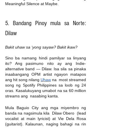
Meaningful Silence at Maybe. 
5. Bandang Pinoy mula sa Norte: 
Dilaw 
Bakit uhaw sa ‘yong sayaw? Bakit ikaw?
Sino ba namang hindi pamilyar sa linyang 
ito? Ang pasimuno nito ay ang Indie-
alternative band — Dilaw. Isa sila sa pinaka 
inaabangang OPM artist ngayon matapos 
ang hit song nilang 
Uhaw
 na  most streamed 
song ng Spotify Philippines sa loob ng 24 
oras. Kasalukuyang umabot na sa 60 million 
streams ang  nasabing kanta. 
Mula Baguio City ang mga miyembro ng 
banda na nagsimula kila  Dilaw Obero  (lead 
vocalist at main lyricist) at Vie Dela Rosa 
(guitarist). Kalaunan, naging bahagi na rin 