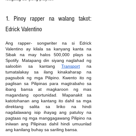
1. Pinoy rapper na walang takot: 
Edrick Valentino
Ang rapper- songwriter na si Edrick 
Valentino ay kilala sa kanyang kanta na 
Sibak na may halos 500,000 plays sa 
Spotify. Matapang din siyang naglahad ng 
saloobin sa kantang 
Transport
 na 
tumatalakay sa ilang kinakaharap na 
pagsubok ng mga Pilipino. Kwento ito ng 
paglisan sa Pilipinas para magtrabaho sa 
ibang bansa at magkaroon ng mas 
magandang oportunidad. Mapanakit sa 
katotohanan ang kantang ito dahil sa mga 
direktang salita sa liriko na hindi 
nagdalawang isip ihayag ang patuloy na 
pagtaas ng mga manggagawang Pilipino na 
iniiwan ang Pilipinas dahil hindi umuunlad 
ang kanilang buhay sa sariling bansa. 