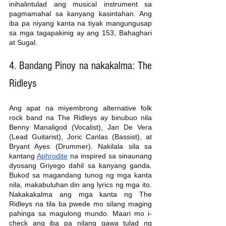
inihalintulad ang musical instrument sa 
pagmamahal sa kanyang kasintahan. Ang 
iba pa niyang kanta na tiyak mangungusap 
sa mga tagapakinig ay ang 153, Bahaghari 
at Sugal.     
4. Bandang Pinoy na nakakalma: The 
Ridleys
Ang apat na miyembrong alternative folk 
rock band na The Ridleys ay binubuo nila 
Benny Manaligod (Vocalist), Jan De Vera 
(Lead Guitarist), Joric Canlas (Bassist), at  
Bryant Ayes (Drummer). Nakilala sila sa 
kantang 
Aphrodite
 na inspired sa sinaunang 
dyosang Griyego dahil sa kanyang ganda. 
Bukod sa magandang tunog ng mga kanta 
nila, makabuluhan din ang lyrics ng mga ito. 
Nakakakalma ang mga kanta ng The 
Ridleys na tila ba pwede mo silang maging 
pahinga sa magulong mundo. Maari mo i-
check ang iba pa nilang gawa tulad ng 