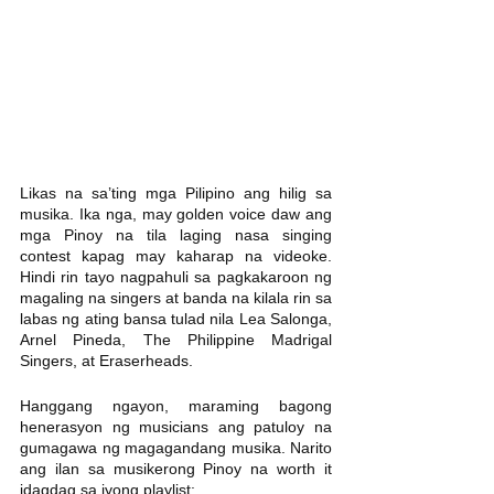
Likas na sa’ting mga Pilipino ang hilig sa 
musika. Ika nga, may golden voice daw ang 
mga Pinoy na tila laging nasa singing 
contest kapag may kaharap na videoke. 
Hindi rin tayo nagpahuli sa pagkakaroon ng 
magaling na singers at banda na kilala rin sa 
labas ng ating bansa tulad nila Lea Salonga, 
Arnel Pineda, The Philippine Madrigal 
Singers, at Eraserheads. 
Hanggang ngayon, maraming bagong 
henerasyon ng musicians ang patuloy na 
gumagawa ng magagandang musika. Narito 
ang ilan sa musikerong Pinoy na worth it 
idagdag sa iyong playlist: 