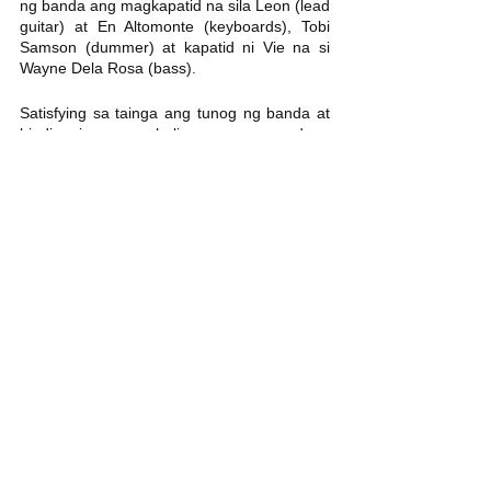
ng banda ang magkapatid na sila Leon (lead 
guitar) at En Altomonte (keyboards), Tobi 
Samson (dummer) at kapatid ni Vie na si 
Wayne Dela Rosa (bass). 
Satisfying sa tainga ang tunog ng banda at 
hindi rin nagpahuli ang magandang 
pagkakasulat ng liriko. Ilang buwan matapos 
ang success ng Uhaw, naglabas sila ng 
kauna unahang EP, “
Sansinukob
” na may 
anim na kanta kung saan tumatalakay sa 
iba’t-ibang suliranin ng mga tao. Walang 
takot nilang tinalakay ang ilan sa problema 
ng bansa sa 3019, Kaloy at  Maskara. 
Kabilang din sa EP ang original at slow 
version ng Uhaw.
Photos:
Edrick Valentino Facebook 
Sugarcane Facebook 
Dionela Facebook 
The Ridleys Facebook 
Dilaw Facebook 