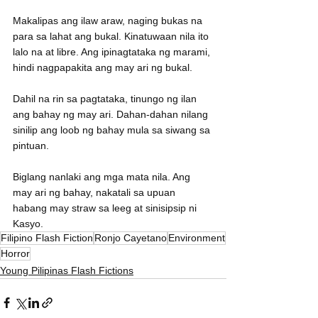
Makalipas ang ilaw araw, naging bukas na 
para sa lahat ang bukal. Kinatuwaan nila ito 
lalo na at libre. Ang ipinagtataka ng marami, 
hindi nagpapakita ang may ari ng bukal.
Dahil na rin sa pagtataka, tinungo ng ilan 
ang bahay ng may ari. Dahan-dahan nilang 
sinilip ang loob ng bahay mula sa siwang sa 
pintuan.
Biglang nanlaki ang mga mata nila. Ang 
may ari ng bahay, nakatali sa upuan 
habang may straw sa leeg at sinisipsip ni 
Kasyo.
Filipino Flash Fiction
Ronjo Cayetano
Environment
Horror
Young Pilipinas Flash Fictions