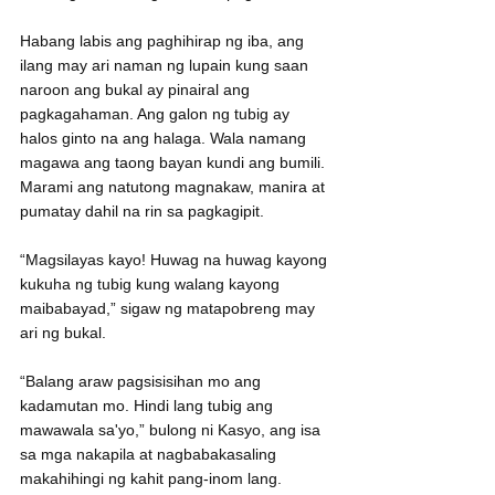
Habang labis ang paghihirap ng iba, ang 
ilang may ari naman ng lupain kung saan 
naroon ang bukal ay pinairal ang 
pagkagahaman. Ang galon ng tubig ay 
halos ginto na ang halaga. Wala namang 
magawa ang taong bayan kundi ang bumili. 
Marami ang natutong magnakaw, manira at 
pumatay dahil na rin sa pagkagipit.
“Magsilayas kayo! Huwag na huwag kayong 
kukuha ng tubig kung walang kayong 
maibabayad,” sigaw ng matapobreng may 
ari ng bukal.
“Balang araw pagsisisihan mo ang 
kadamutan mo. Hindi lang tubig ang 
mawawala sa'yo,” bulong ni Kasyo, ang isa 
sa mga nakapila at nagbabakasaling 
makahihingi ng kahit pang-inom lang.