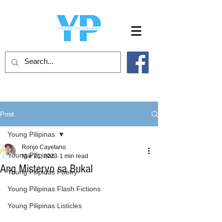
Post
Young Pilipinas
Ronjo Cayetano
Young Pilipinas
Mar 21, 2023
1 min read
Ang Misteryo sa Bukal
Young Pilipinas Poetry
Young Pilipinas Flash Fictions
Young Pilipinas Listicles