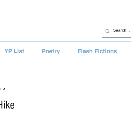
YP List
Poetry
Flash Fictions
ano
2
Hike