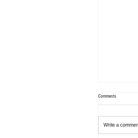
Comments
Write a comment
Help Me Again - F