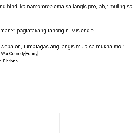
 hindi ka namomroblema sa langis pre, ah,” muling sam
man?” pagtatakang tanong ni Misioncio.
uweba oh, tumatagas ang langis mula sa mukha mo.”
n
War
Comedy
Funny
h Fictions