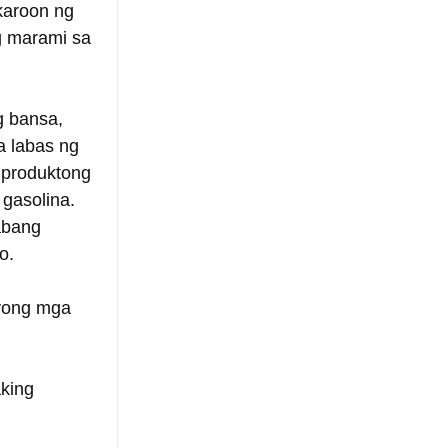
karoon ng 
g marami sa 
 bansa, 
 labas ng  
 produktong 
 gasolina. 
abang 
o.
yong mga  
king 