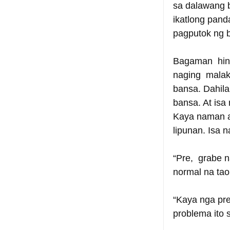
sa dalawang b
ikatlong pand
pagputok ng ba
Bagaman  hin
naging  malak
bansa. Dahil
bansa. At isa 
Kaya naman a
lipunan. Isa n
“Pre,  grabe 
normal na tao
“Kaya nga pre
problema ito 