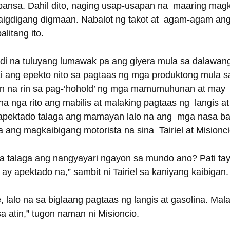
ansa. Dahil dito, naging usap-usapan na  maaring mag
aigdigang digmaan. Nabalot ng takot at  agam-agam an
litang ito.
di na tuluyang lumawak pa ang giyera mula sa dalawang
i ang epekto nito sa pagtaas ng mga produktong mula sa
an na rin sa pag-‘hohold’ ng mga mamumuhunan at may 
na nga rito ang mabilis at malaking pagtaas ng  langis at
pektado talaga ang mamayan lalo na ang  mga nasa b
a ang magkaibigang motorista na sina  Tairiel at Misionci
na talaga ang nangyayari ngayon sa mundo ano? Pati ta
 ay apektado na,” sambit ni Tairiel sa kaniyang kaibigan.
, lalo na sa biglaang pagtaas ng langis at gasolina. Mala
sa atin,” tugon naman ni Misioncio.