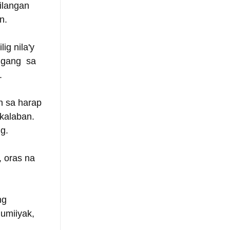
ilangan 
n.
g nila'y  
gang  sa 
.
n sa harap 
kalaban.  
g. 
 oras na 
g  
miiyak,  