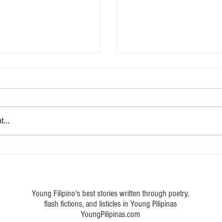
...
lash Fiction
Ang Daan Pauwi - Flash fiction
Young Filipino's best stories written through poetry,
flash fictions, and listicles in Young Pilipinas
YoungPilipinas.com