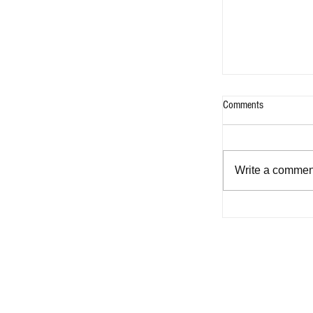
Comments
Write a comment
Help Me Again - F