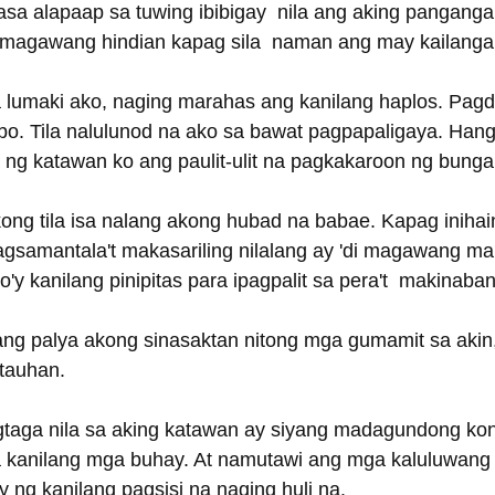
sa alapaap sa tuwing ibibigay  nila ang aking panganga
o magawang hindian kapag sila  naman ang may kailanga
lumaki ako, naging marahas ang kanilang haplos. Pagdili
bo. Tila nalulunod na ako sa bawat pagpapaligaya. Hang
ng katawan ko ang paulit-ulit na pagkakaroon ng bunga
ong tila isa nalang akong hubad na babae. Kapag inihai
samantala't makasariling nilalang ay 'di magawang ma
'y kanilang pinipitas para ipagpalit sa pera't  makinaban
ng palya akong sinasaktan nitong mga gumamit sa akin,
atauhan.
gtaga nila sa aking katawan ay siyang madagundong kon
 kanilang mga buhay. At namutawi ang mga kaluluwang u
 ng kanilang pagsisi na naging huli na.