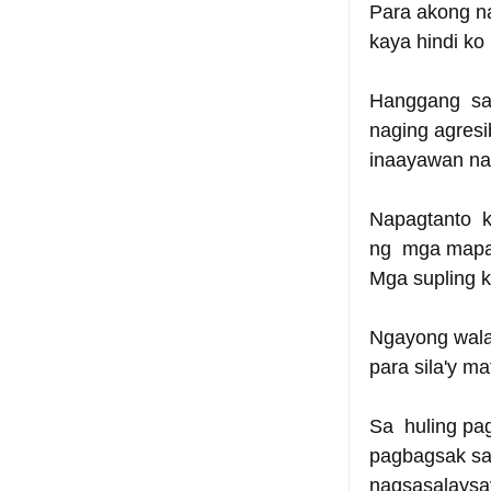
Para akong na
kaya hindi k
Hanggang  sa 
naging agresi
inaayawan na 
Napagtanto  k
ng  mga mapag
Mga supling ko
Ngayong wala
para sila'y m
Sa  huling pa
pagbagsak sa
nagsasalaysay