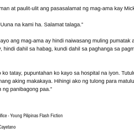
an at paulit-ulit ang pasasalamat ng mag-ama kay Mic
Uuna na kami ha. Salamat talaga.”
ayo ang mag-ama ay hindi naiwasang muling pumatak 
y, hindi dahil sa habag, kundi dahil sa paghanga sa pa
 ko tatay, pupuntahan ko kayo sa hospital na iyon. Tutu
nang aking makakaya. Hihingi ako ng tulong para matulu
 ng panibagong paa.”
ice - Young Pilipinas Flash Fiction
 Cayetano