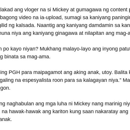
akad ang vloger na si Mickey at gumagawa ng content 
bagong video na ia-upload, sumagi sa kaniyang paning
lid ng kalsada. Naantig ang kaniyang damdamin sa kani
il muna niya ang kaniyang ginagawa at nilapitan ang mag-
an po kayo niyan? Mukhang malayo-layo ang inyong pat
ng binata sa mag-ama.
ng PGH para maipagamot ang aking anak, utoy. Balita k
ling na espesyalista roon para sa kalagayan niya.” Mang
ugon.
ng naghabulan ang mga luha ni Mickey nang marinig niy
y, na hawak-hawak ang kariton kung saan nakaratay ang 
anak.