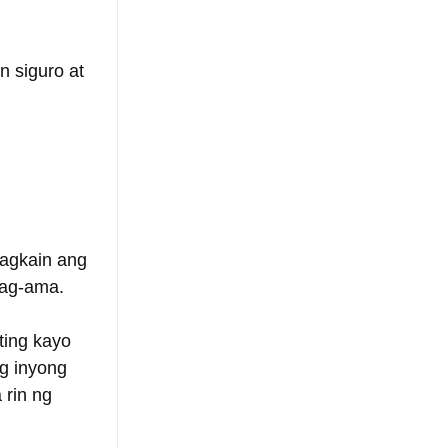
 siguro at 
pagkain ang 
mag-ama.
ting kayo 
g inyong 
 rin ng 