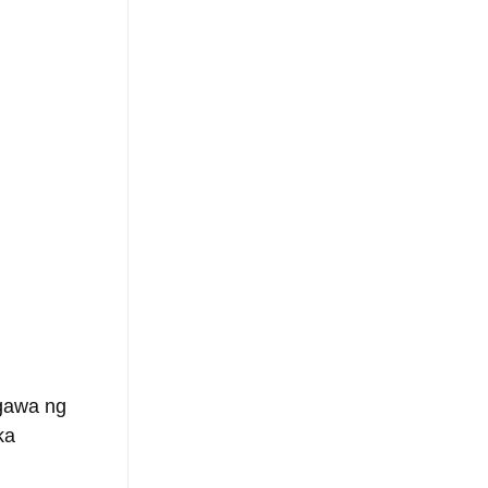
gawa ng 
ka 
.