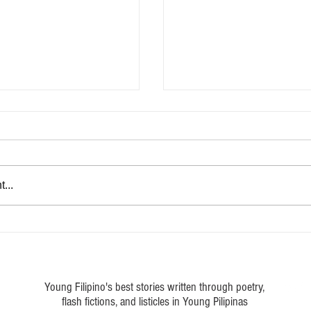
...
lash Fiction
Ang Daan Pauwi - Flash fiction
Young Filipino's best stories written through poetry,
flash fictions, and listicles in Young Pilipinas