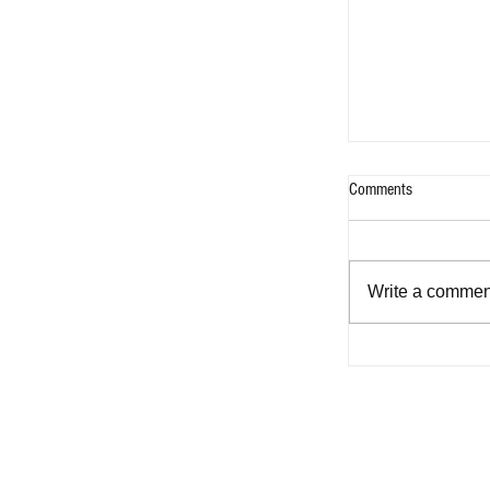
Comments
Write a comment
Help Me Again - F