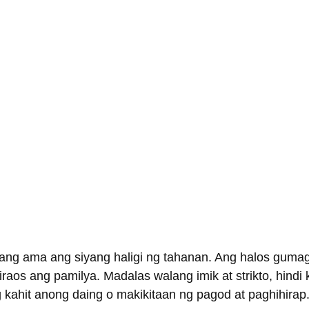
ang ama ang siyang haligi ng tahanan. Ang halos guma
raos ang pamilya. Madalas walang imik at strikto, hindi 
g kahit anong daing o makikitaan ng pagod at paghihirap