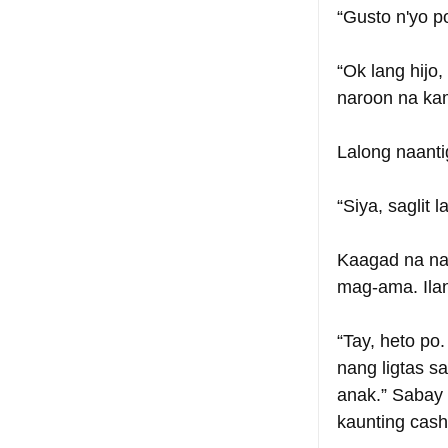
“Gusto n'yo p
“Ok lang hijo
naroon na kam
Lalong naanti
“Siya, saglit 
Kaagad na nag
mag-ama. Ilan
“Tay, heto po
nang ligtas s
anak.” Sabay 
kaunting cash