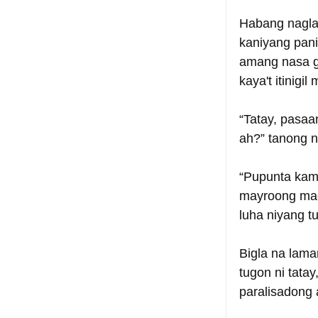
Habang naglal
kaniyang pani
amang nasa gi
kaya't itinig
“Tatay, pasa
ah?” tanong 
“Pupunta kami
mayroong maga
luha niyang t
Bigla na lama
tugon ni tata
paralisadong 