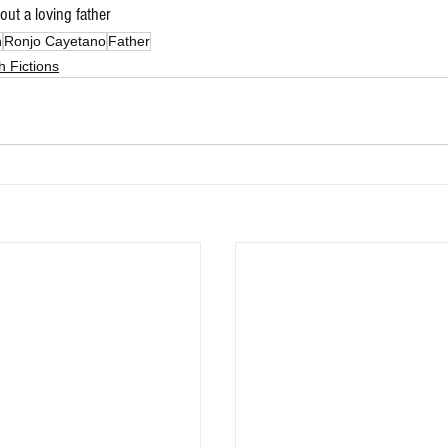
out a loving father
n
Ronjo Cayetano
Father
h Fictions