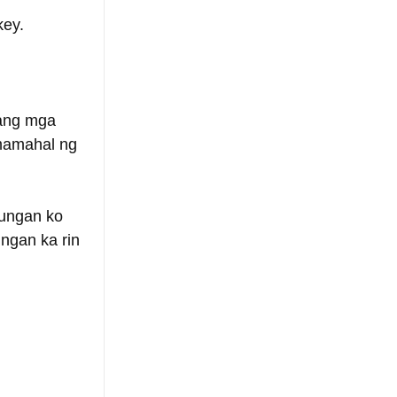
key.
ang mga 
gmamahal ng 
lungan ko 
ngan ka rin 