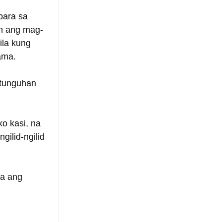
para sa 
in ang mag-
la kung 
ama.
utunguhan 
o kasi, na 
ilid-ngilid 
a ang 