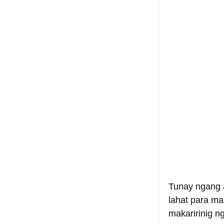
Tunay ngang 
lahat para mai
makaririnig n