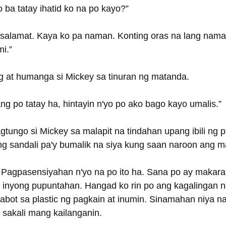
o ba tatay ihatid ko na po kayo?”
, salamat. Kaya ko pa naman. Konting oras na lang naman
i.”
g at humanga si Mickey sa tinuran ng matanda.
lang po tatay ha, hintayin n'yo po ako bago kayo umalis.”
tungo si Mickey sa malapit na tindahan upang ibili ng 
g sandali pa'y bumalik na siya kung saan naroon ang 
. Pagpasensiyahan n'yo na po ito ha. Sana po ay makara
a inyong pupuntahan. Hangad ko rin po ang kagalingan n
abot sa plastic ng pagkain at inumin. Sinamahan niya na
 sakali mang kailanganin.