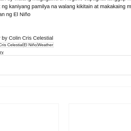
t ng kaniyang pamilya na walang kikitain at makakaing 
n ng El Niño 
by Colin Cris Celestial
Cris Celestial
El Niño
Weather
ry