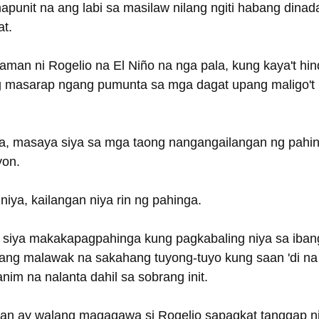
apunit na ang labi sa masilaw nilang ngiti habang dina
at.
laman ni Rogelio na El Niño na nga pala, kung kaya't hind
g masarap ngang pumunta sa mga dagat upang maligo't
ya, masaya siya sa mga taong nangangailangan ng pahin
on. 
i niya, kailangan niya rin ng pahinga.
 siya makakapagpahinga kung pagkabaling niya sa iban
ang malawak na sakahang tuyong-tuyo kung saan 'di na
nim na nalanta dahil sa sobrang init.
n ay walang magagawa si Rogelio sapagkat tanggap niya