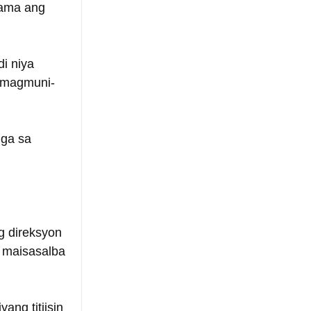
dama ang 
i niya 
 magmuni-
ga sa 
g direksyon 
 maisasalba 
ng titiisin 