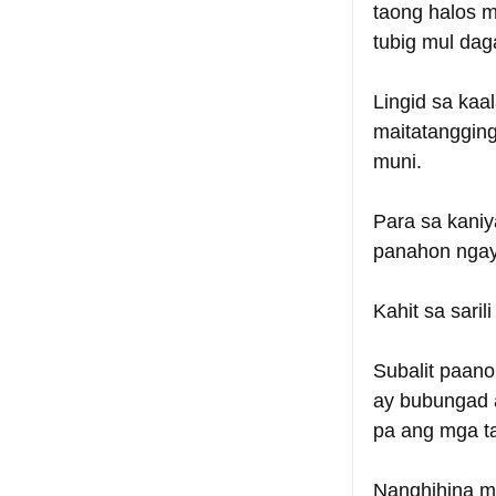
taong halos m
tubig mul dag
Lingid sa kaa
maitatanggin
muni.
Para sa kani
panahon ngay
Kahit sa saril
Subalit paano
ay bubungad 
pa ang mga ta
Nanghihina ma