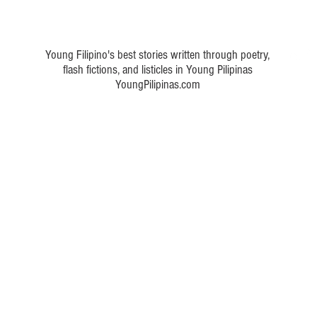
 a poem about Philippine art
Young Filipino's best stories written through poetry,
flash fictions, and listicles in Young Pilipinas
YoungPilipinas.com