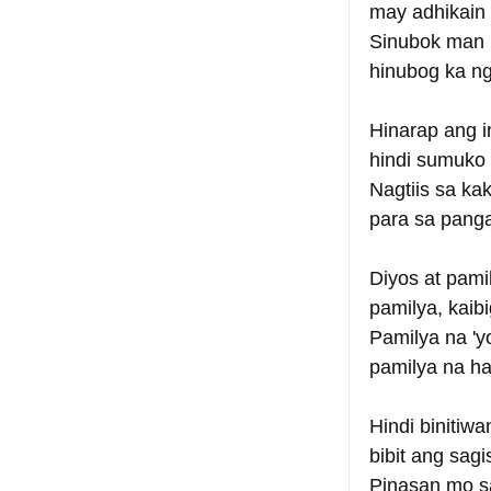
may adhikain 
Sinubok man 
hinubog ka n
Hinarap ang 
hindi sumuko
Nagtiis sa ka
para sa panga
Diyos at pami
pamilya, kaibi
Pamilya na '
pamilya na h
Hindi binitiwa
bibit ang sag
Pinasan mo s