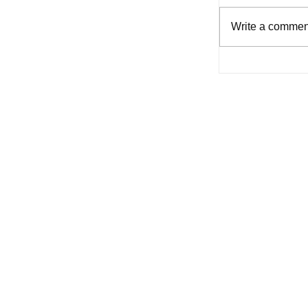
Write a comment
Bukas na Aklat -
for Filipinos