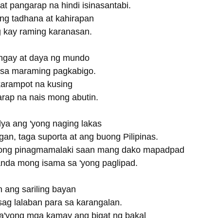
at pangarap na hindi isinasantabi.
ng tadhana at kahirapan
g kay raming karanasan.
ingay at daya ng mundo
 sa maraming pagkabigo.
karampot na kusing
rap na nais mong abutin.
lya ang 'yong naging lakas
gan, taga suporta at ang buong Pilipinas.
yong pinagmamalaki saan mang dako mapadpad
anda mong isama sa 'yong paglipad.
n ang sariling bayan
isag lalaban para sa karangalan.
a'yong mga kamay ang bigat ng bakal