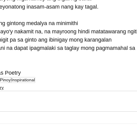
eyonatong inasam-asam nang kay tagal.
g gintong medalya na minimithi
gayo'y nakamit na, na mayroong hindi matatawarang ngiti
 higit pa sa ginto ang ibinigay mong karangalan
ani na dapat ipagmalaki sa taglay mong pagmamahal sa
as Poetry
 Pinoy
Inspirational
ry