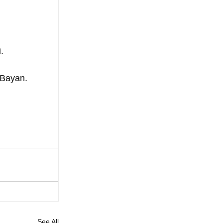
.
 Bayan.
See All