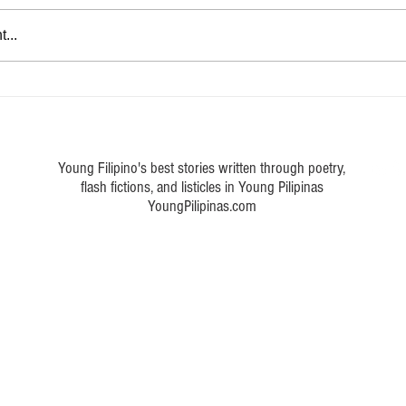
Marka ng buhay
...
 a poem about Philippine art
Young Filipino's best stories written through poetry,
flash fictions, and listicles in Young Pilipinas
YoungPilipinas.com