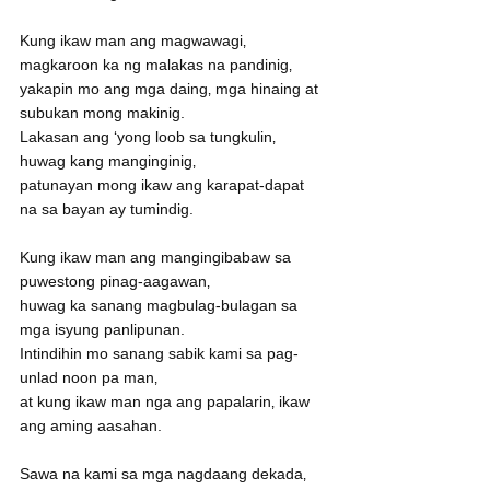
Kung ikaw man ang magwawagi‚ 
magkaroon ka ng malakas na pandinig‚
yakapin mo ang mga daing‚ mga hinaing at 
subukan mong makinig.
Lakasan ang ‘yong loob sa tungkulin‚ 
huwag kang manginginig‚
patunayan mong ikaw ang karapat-dapat 
na sa bayan ay tumindig.
Kung ikaw man ang mangingibabaw sa 
puwestong pinag-aagawan‚
huwag ka sanang magbulag-bulagan sa 
mga isyung panlipunan. 
Intindihin mo sanang sabik kami sa pag-
unlad noon pa man‚
at kung ikaw man nga ang papalarin‚ ikaw 
ang aming aasahan.
Sawa na kami sa mga nagdaang dekada‚