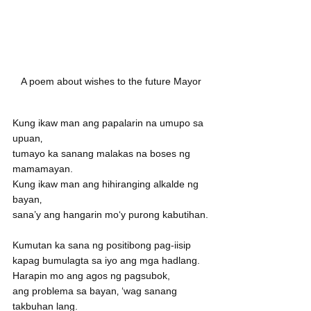
A poem about wishes to the future Mayor
Kung ikaw man ang papalarin na umupo sa 
upuan‚
tumayo ka sanang malakas na boses ng 
mamamayan.
Kung ikaw man ang hihiranging alkalde ng 
bayan‚
sana’y ang hangarin mo‘y purong kabutihan.
Kumutan ka sana ng positibong pag-iisip
kapag bumulagta sa iyo ang mga hadlang.
Harapin mo ang agos ng pagsubok,
ang problema sa bayan‚ ‘wag sanang 
takbuhan lang.