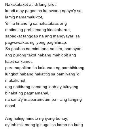
Nakakatakot at 'di lang kirot,
kundi may pagod sa katawang ngayo'y sa 
lamig namamaluktot,
'di na tinanong sa nakatataas ang 
matinding problemang kinakaharap,
sapagkat tanggap na ang mangyayari sa 
pagwawakas ng 'yong paghihirap.
Sa paubos na minutong natitira, namayani 
ang purong takot habang mahigpit ang 
kapit sa kumot,
pero napalitan ito kalaunan ng pambihirang 
lungkot habang nakatitig sa pamilyang 'di 
makakunot,
ang natitirang sama ng loob ay tuluyang 
binalot ng pagmamahal,
na sana'y maiparamdam pa—ang tanging 
dasal.
Ang huling minuto ng iyong buhay,
ay tahimik mong iginugol sa kama na kung 