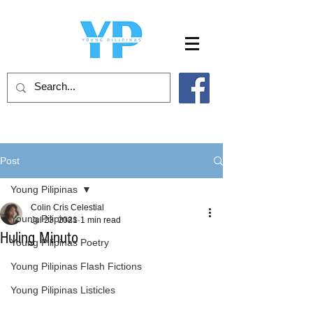
Post
Young Pilipinas
Colin Cris Celestial
Young Pilipinas
Jul 23, 2021
1 min read
Huling Minuto
Young Pilipinas Poetry
Young Pilipinas Flash Fictions
Young Pilipinas Listicles