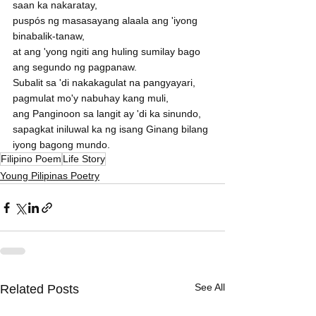
saan ka nakaratay,
puspós ng masasayang alaala ang 'iyong 
binabalik-tanaw,
at ang 'yong ngiti ang huling sumilay bago 
ang segundo ng pagpanaw. 
Subalit sa 'di nakakagulat na pangyayari,
pagmulat mo'y nabuhay kang muli,
ang Panginoon sa langit ay 'di ka sinundo,
sapagkat iniluwal ka ng isang Ginang bilang 
iyong bagong mundo.
Filipino Poem
Life Story
Young Pilipinas Poetry
See All
Related Posts