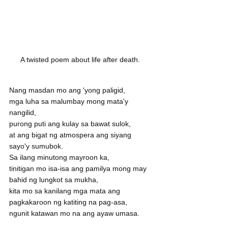
A twisted poem about life after death. 
Nang masdan mo ang 'yong paligid,
mga luha sa malumbay mong mata'y 
nangilid,
purong puti ang kulay sa bawat sulok,
at ang bigat ng atmospera ang siyang 
sayo'y sumubok.
Sa ilang minutong mayroon ka,
tinitigan mo isa-isa ang pamilya mong may 
bahid ng lungkot sa mukha,
kita mo sa kanilang mga mata ang 
pagkakaroon ng katiting na pag-asa,
ngunit katawan mo na ang ayaw umasa.