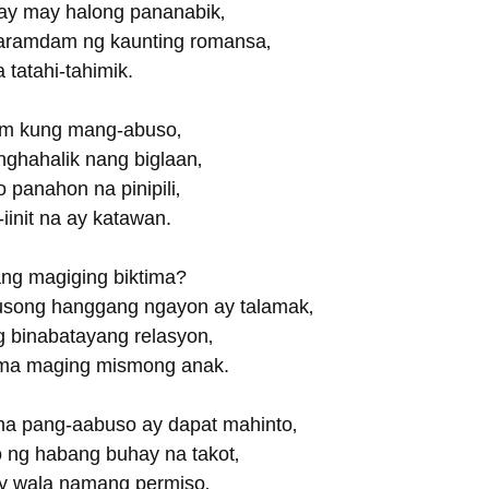
 ay may halong pananabik‚
aramdam ng kaunting romansa‚
 tatahi-tahimik.
m kung mang-abuso‚
nghahalik nang biglaan‚
 panahon na pinipili‚
iinit na ay katawan. 
ang magiging biktima?
song hanggang ngayon ay talamak‚
ng binabatayang relasyon‚
tima maging mismong anak. 
na pang-aabuso ay dapat mahinto‚
o ng habang buhay na takot‚
to’y wala namang permiso‚