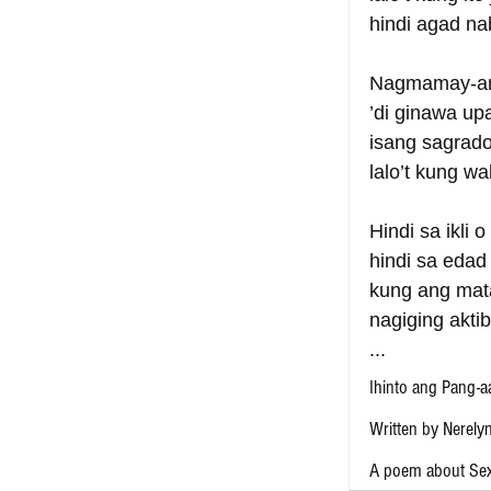
hindi agad na
Nagmamay-ari 
’di ginawa up
isang sagrado
lalo’t kung w
Hindi sa ikli 
hindi sa edad
kung ang mata
nagiging akti
...
Ihinto ang Pang-a
Written by Nerely
A poem about Sex