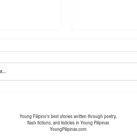
Marka ng buhay
...
 a poem about Philippine art
Young Filipino's best stories written through poetry,
flash fictions, and listicles in Young Pilipinas
YoungPilipinas.com