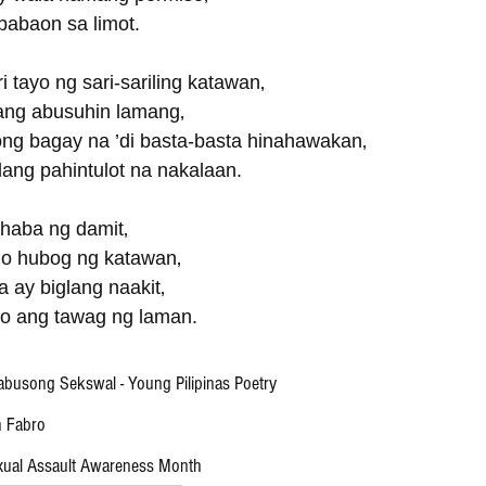
babaon sa limot. 
tayo ng sari-sariling katawan‚
ang abusuhin lamang‚
ng bagay na ’di basta-basta hinahawakan‚
alang pahintulot na nakalaan.
o haba ng damit‚
 o hubog ng katawan‚
 ay biglang naakit‚
bo ang tawag ng laman.
abusong Sekswal - Young Pilipinas Poetry
n Fabro
ual Assault Awareness Month