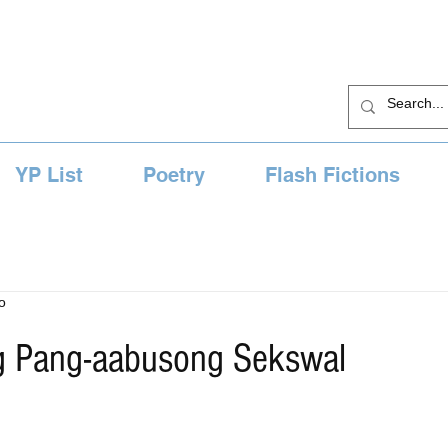
YP List
Poetry
Flash Fictions
o
ng Pang-aabusong Sekswal