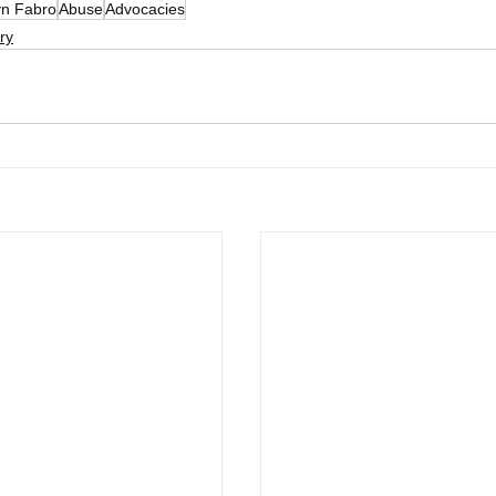
yn Fabro
Abuse
Advocacies
ry