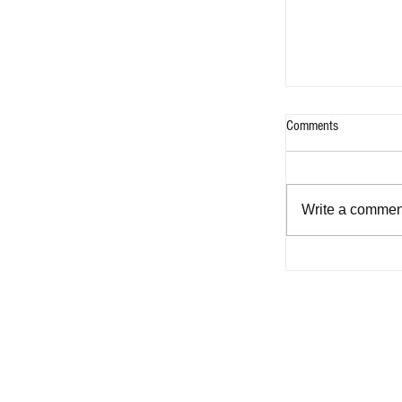
Comments
Write a comment
Bukas na Aklat -
for Filipinos