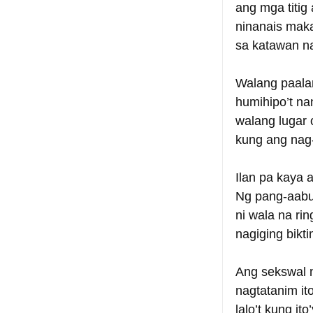
ang mga titig
ninanais mak
sa katawan na
Walang paala
humihipo’t na
walang lugar o
kung ang nag-
Ilan pa kaya 
Ng pang-aabu
ni wala na ri
nagiging bik
Ang sekswal 
nagtatanim it
lalo’t kung i