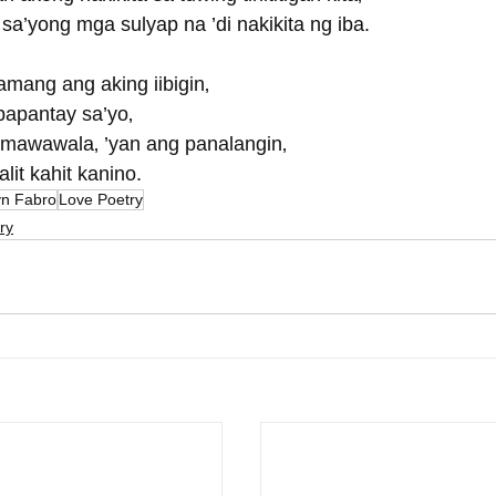
sa’yong mga sulyap na ’di nakikita ng iba.
amang ang aking iibigin‚
apantay sa’yo‚
 mawawala‚ ’yan ang panalangin‚
alit kahit kanino.
yn Fabro
Love Poetry
ry