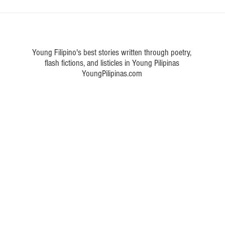
 a poem about Philippine art
Young Filipino's best stories written through poetry,
flash fictions, and listicles in Young Pilipinas
YoungPilipinas.com