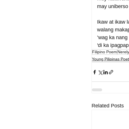
may uniberso 
Ikaw at ikaw l
walang makap
’wag ka nang
'di ka ipagpap
Filipino Poem
Nerel
Young Pilipinas Poet
Related Posts