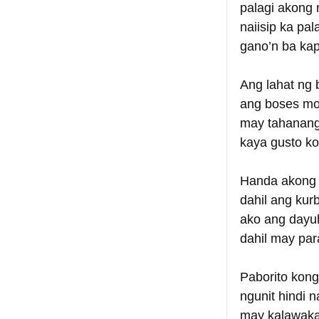
palagi akong
naiisip ka pa
gano’n ba ka
Ang lahat ng
ang boses mo
may tahanang
kaya gusto ko
Handa akong 
dahil ang kur
ako ang dayu
dahil may par
Paborito kong
ngunit hindi
may kalawakan 