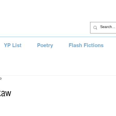
YP List
Poetry
Flash Fictions
o
kaw