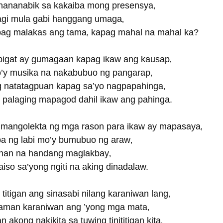
 nananabik sa kakaiba mong presensya‚
lagi mula gabi hanggang umaga‚
pag malakas ang tama‚ kapag mahal na mahal ka?
 bigat ay gumagaan kapag ikaw ang kausap‚
’y musika na nakabubuo ng pangarap‚
 natatagpuan kapag sa’yo nagpapahinga‚
 palaging mapagod dahil ikaw ang pahinga. 
mangolekta ng mga rason para ikaw ay mapasaya‚
ba ng labi mo’y bumubuo ng araw‚
han na handang maglakbay‚
aiso sa’yong ngiti na aking dinadalaw.
 titigan ang sinasabi nilang karaniwan lang‚
 naman karaniwan ang ’yong mga mata‚
akong nakikita sa tuwing tinititigan kita‚