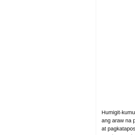
Humigit-kumul
ang araw na p
at pagkatapo