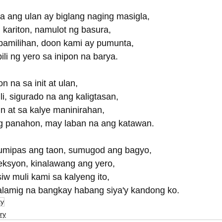
a ang ulan ay biglang naging masigla,
 kariton, namulot ng basura,
pamilihan, doon kami ay pumunta,
ili ng yero sa inipon na barya.
 na sa init at ulan,
li, sigurado na ang kaligtasan,
in at sa kalye maninirahan,
ng panahon, may laban na ang katawan.
lumipas ang taon, sumugod ang bagyo,
eksyon, kinalawang ang yero,
siw muli kami sa kalyeng ito,
lamig na bangkay habang siya'y kandong ko. 
ty
ry