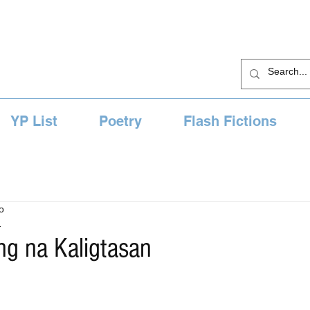
YP List
Poetry
Flash Fictions
o
1
ng na Kaligtasan