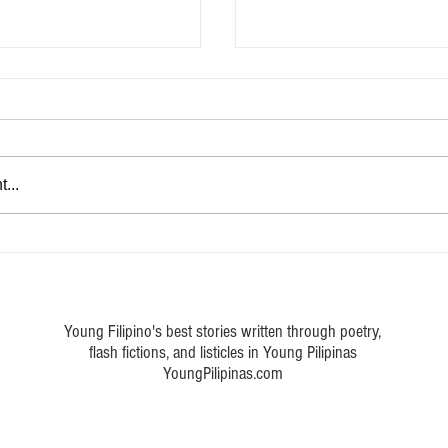
Marka ng buhay
...
 a poem about Philippine art
Young Filipino's best stories written through poetry,
flash fictions, and listicles in Young Pilipinas
YoungPilipinas.com