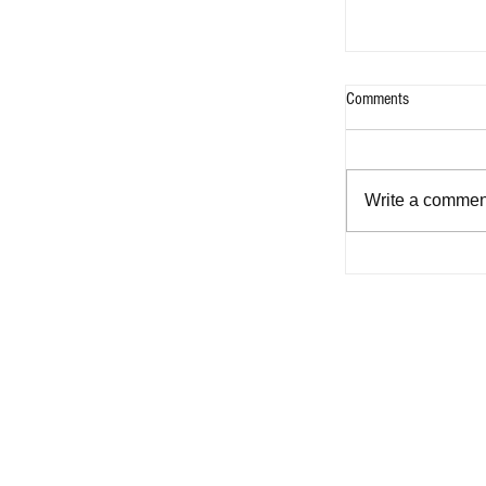
Comments
Write a comment
Bukas na Aklat -
for Filipinos