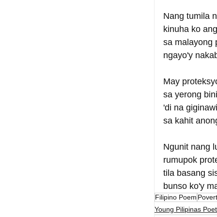
Nang tumila n
kinuha ko ang
sa malayong 
ngayo'y nakab
May proteksyon
sa yerong bini
'di na giginaw
sa kahit ano
Ngunit nang 
rumupok prot
tila basang si
bunso ko'y ma
Filipino Poem
Pover
Young Pilipinas Poet