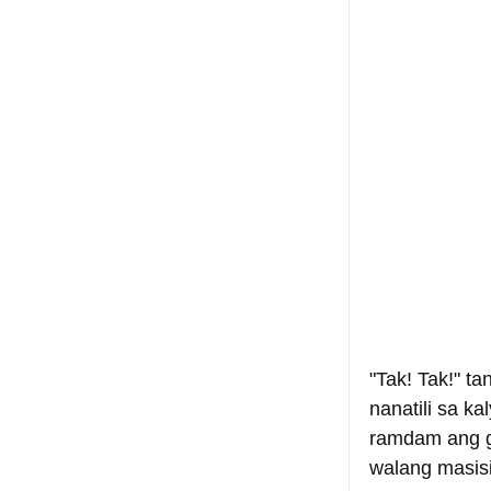
"Tak! Tak!" t
nanatili sa k
ramdam ang g
walang masisi