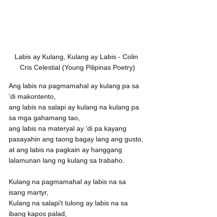
Labis ay Kulang, Kulang ay Labis - Colin 
Cris Celestial (Young Pilipinas Poetry)
Ang labis na pagmamahal ay kulang pa sa 
'di makontento,
ang labis na salapi ay kulang na kulang pa 
sa mga gahamang tao,
ang labis na materyal ay 'di pa kayang 
pasayahin ang taong bagay lang ang gusto,
at ang labis na pagkain ay hanggang 
lalamunan lang ng kulang sa trabaho.
Kulang na pagmamahal ay labis na sa 
isang martyr,
Kulang na salapi't tulong ay labis na sa 
ibang kapos palad,