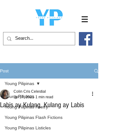
Post
Young Pilipinas
Colin Cris Celestial
Young Pilipinas
Jul 17, 2021
1 min read
Labis ay Kulang, Kulang ay Labis
Young Pilipinas Poetry
Young Pilipinas Flash Fictions
Young Pilipinas Listicles