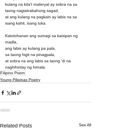
kulang na kita't materyal ay sobra na sa 
taong nagtatrabahong sagad,
at ang kulang na pagkain ay labis na sa 
isang kahit, isang tuka.
Katotohanan ang sumagi sa kaisipan ng 
madla,
ang labis ay kulang pa pala,
sa taong higit na pinagpala,
at sobra na ang labis sa taong 'di na 
naghihintay ng himala.
Filipino Poem
Young Pilipinas Poetry
See All
Related Posts