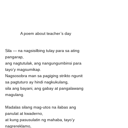
A poem about teacher’s day
Sila — na nagsisilbing tulay para sa ating 
pangarap‚
ang nagtutulak‚ ang nangungumbinsi para 
tayo’y magsumikap.
Nagsosobra man sa pagiging strikto ngunit 
sa pagtuturo ay hindi nagkukulang‚
sila ang bayani‚ ang gabay at pangalawang 
magulang.
Madalas silang mag-utos na ilabas ang 
panulat at kwaderno‚
at kung pasusulatin ng mahaba‚ tayo’y 
nagrereklamo‚