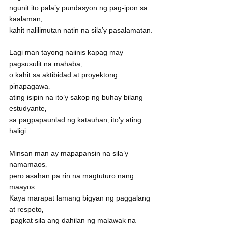
ngunit ito pala’y pundasyon ng pag-ipon sa 
kaalaman‚
kahit nalilimutan natin na sila’y pasalamatan.
Lagi man tayong naiinis kapag may 
pagsusulit na mahaba‚
o kahit sa aktibidad at proyektong 
pinapagawa‚
ating isipin na ito’y sakop ng buhay bilang 
estudyante‚
sa pagpapaunlad ng katauhan‚ ito’y ating 
haligi.
Minsan man ay mapapansin na sila’y 
namamaos‚
pero asahan pa rin na magtuturo nang 
maayos.
Kaya marapat lamang bigyan ng paggalang 
at respeto‚
’pagkat sila ang dahilan ng malawak na 