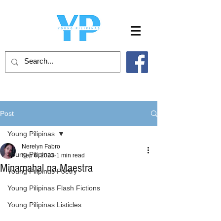
Post
Young Pilipinas
Nerelyn Fabro
Young Pilipinas
Sep 6, 2023
1 min read
Minamahal na Maestra
Young Pilipinas Poetry
Young Pilipinas Flash Fictions
Young Pilipinas Listicles