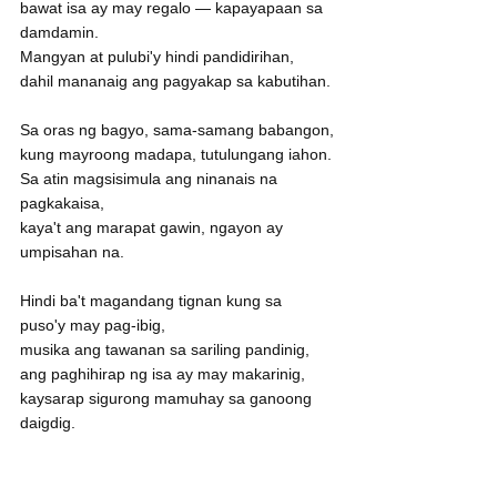
bawat isa ay may regalo — kapayapaan sa 
damdamin.
Mangyan at pulubi'y hindi pandidirihan,
dahil mananaig ang pagyakap sa kabutihan.
Sa oras ng bagyo, sama-samang babangon,
kung mayroong madapa, tutulungang iahon.
Sa atin magsisimula ang ninanais na 
pagkakaisa,
kaya't ang marapat gawin, ngayon ay 
umpisahan na.
Hindi ba't magandang tignan kung sa 
puso'y may pag-ibig,
musika ang tawanan sa sariling pandinig,
ang paghihirap ng isa ay may makarinig,
kaysarap sigurong mamuhay sa ganoong 
daigdig.
...