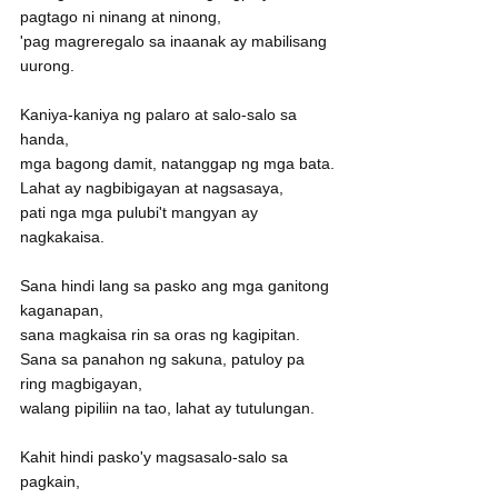
pagtago ni ninang at ninong,
'pag magreregalo sa inaanak ay mabilisang 
uurong.
Kaniya-kaniya ng palaro at salo-salo sa 
handa,
mga bagong damit, natanggap ng mga bata.
Lahat ay nagbibigayan at nagsasaya,
pati nga mga pulubi't mangyan ay 
nagkakaisa.
Sana hindi lang sa pasko ang mga ganitong 
kaganapan,
sana magkaisa rin sa oras ng kagipitan.
Sana sa panahon ng sakuna, patuloy pa 
ring magbigayan,
walang pipiliin na tao, lahat ay tutulungan.
Kahit hindi pasko'y magsasalo-salo sa 
pagkain,