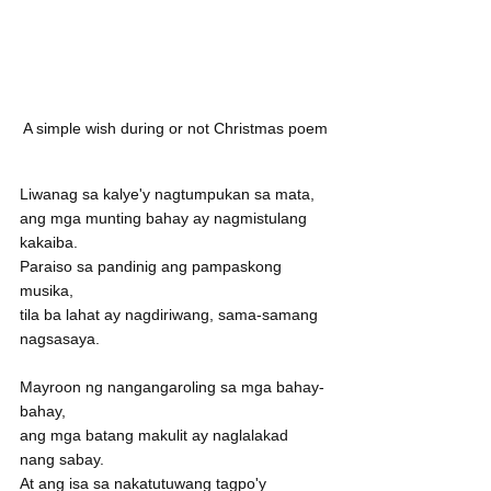
A simple wish during or not Christmas poem
Liwanag sa kalye'y nagtumpukan sa mata,
ang mga munting bahay ay nagmistulang 
kakaiba.
Paraiso sa pandinig ang pampaskong 
musika,
tila ba lahat ay nagdiriwang, sama-samang 
nagsasaya.
Mayroon ng nangangaroling sa mga bahay-
bahay,
ang mga batang makulit ay naglalakad 
nang sabay.
At ang isa sa nakatutuwang tagpo'y 