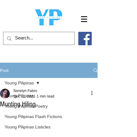
Post
Young Pilipinas
Nerelyn Fabro
Young Pilipinas
Dec 11, 2021
1 min read
Munting Hiling
Young Pilipinas Poetry
Young Pilipinas Flash Fictions
Young Pilipinas Listicles