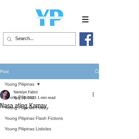
Post
Young Pilipinas
Nerelyn Fabro
Young Pilipinas
Aug 15, 2023
1 min read
Nasa ating Kamay
Young Pilipinas Poetry
Young Pilipinas Flash Fictions
Young Pilipinas Listicles