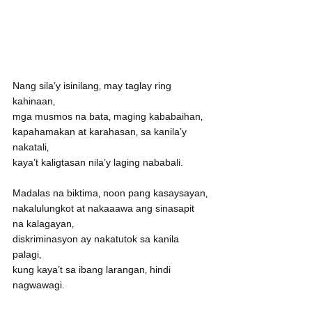
Nang sila’y isinilang‚ may taglay ring 
kahinaan‚
mga musmos na bata‚ maging kababaihan‚
kapahamakan at karahasan‚ sa kanila’y 
nakatali‚
kaya’t kaligtasan nila’y laging nababali. 
Madalas na biktima‚ noon pang kasaysayan‚
nakalulungkot at nakaaawa ang sinasapit 
na kalagayan‚
diskriminasyon ay nakatutok sa kanila 
palagi‚
kung kaya’t sa ibang larangan‚ hindi 
nagwawagi.