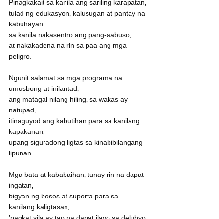
Pinagkakait sa kanila ang sariling karapatan‚
tulad ng edukasyon‚ kalusugan at pantay na 
kabuhayan‚
sa kanila nakasentro ang pang-aabuso‚
at nakakadena na rin sa paa ang mga 
peligro.
Ngunit salamat sa mga programa na 
umusbong at inilantad‚
ang matagal nilang hiling‚ sa wakas ay 
natupad‚
itinaguyod ang kabutihan para sa kanilang 
kapakanan‚
upang siguradong ligtas sa kinabibilangang 
lipunan.
Mga bata at kababaihan‚ tunay rin na dapat 
ingatan‚
bigyan ng boses at suporta para sa 
kanilang kaligtasan‚
’pagkat sila ay tao na dapat ilayo sa delubyo‚