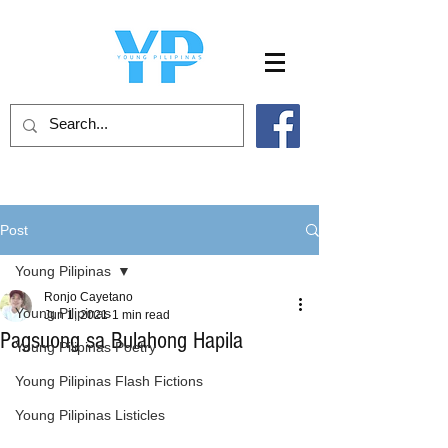
Post
Young Pilipinas
Ronjo Cayetano
Young Pilipinas
Jun 1, 2021
1 min read
Pagsuong sa Bulahong Hapila
Young Pilipinas Poetry
Young Pilipinas Flash Fictions
Young Pilipinas Listicles