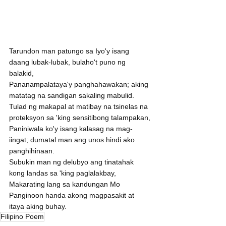
Tarundon man patungo sa Iyo'y isang 
daang lubak-lubak, bulaho't puno ng 
balakid,
Pananampalataya'y panghahawakan; aking 
matatag na sandigan sakaling mabulid.
Tulad ng makapal at matibay na tsinelas na 
proteksyon sa 'king sensitibong talampakan,
Paniniwala ko'y isang kalasag na mag-
iingat; dumatal man ang unos hindi ako 
panghihinaan.
Subukin man ng delubyo ang tinatahak 
kong landas sa 'king paglalakbay,
Makarating lang sa kandungan Mo 
Panginoon handa akong magpasakit at 
itaya aking buhay.
Filipino Poem