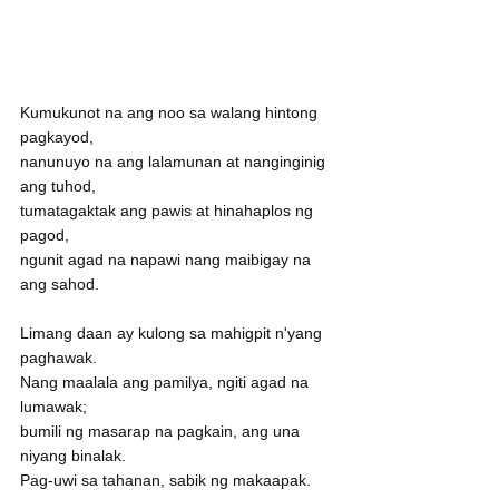
Kumukunot na ang noo sa walang hintong 
pagkayod,
nanunuyo na ang lalamunan at nanginginig 
ang tuhod,
tumatagaktak ang pawis at hinahaplos ng 
pagod,
ngunit agad na napawi nang maibigay na 
ang sahod.
Limang daan ay kulong sa mahigpit n'yang 
paghawak.
Nang maalala ang pamilya, ngiti agad na 
lumawak;
bumili ng masarap na pagkain, ang una 
niyang binalak.
Pag-uwi sa tahanan, sabik ng makaapak.