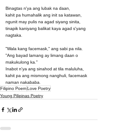
Binagtas n'ya ang lubak na daan,
kahit pa humahalik ang init sa katawan,
ngunit may pulis na agad siyang sinita,
tinapik kaniyang balikat kaya agad s'yang 
nagtaka.
"Wala kang facemask," ang sabi pa nila.
"Ang bayad lamang ay limang daan o 
makukulong ka."
Inabot n'ya ang sinahod at tila maluluha,
kahit pa ang mismong nanghuli, facemask 
naman nakababa.
Filipino Poem
Love Poetry
Young Pilipinas Poetry