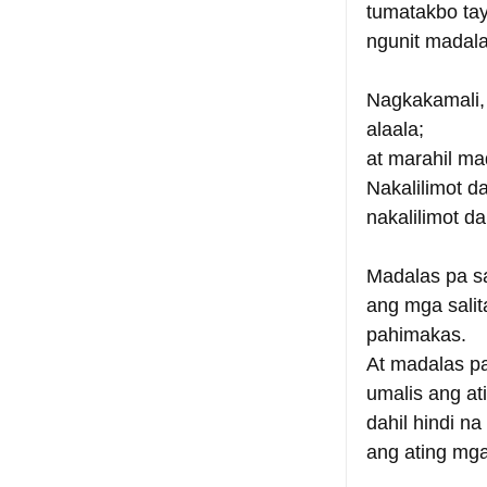
tumatakbo tay
ngunit madal
Nagkakamali, 
alaala;
at marahil ma
Nakalilimot d
nakalilimot da
Madalas pa s
ang mga sali
pahimakas.
At madalas pa
umalis ang at
dahil hindi n
ang ating mg