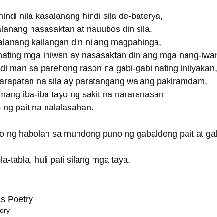
 hindi nila kasalanang hindi sila de-baterya,
salanang nasasaktan at nauubos din sila.
salanang kailangan din nilang magpahinga,
 nating mga iniwan ay nasasaktan din ang mga nang-iwa
ndi man sa parehong rason na gabi-gabi nating iniiyakan,
karapatan na sila ay paratangang walang pakiramdam,
amang iba-iba tayo ng sakit na nararanasan
o ng pait na nalalasahan.
ito ng habolan sa mundong puno ng gabaldeng pait at gab
la-tabla, huli pati silang mga taya.
as Poetry
tory