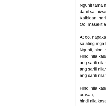
Ngunit tama n
dahil sa iniw
Kaibigan, nar
Oo, masakit a
At oo, napakad
sa ating mga 
Ngunit, hindi
Hindi nila ka
ang sarili nila
ang sarili nila
ang sarili nil
Hindi nila ka
orasan,
hindi nila ka