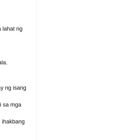
 lahat ng 
ala.
y ng isang 
i sa mga 
g ihakbang 