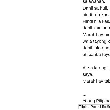
salawahan.
Dahil sa huli,
hindi nila ka
Hindi nila ka
dahil katulad
Marahil ay hi
wala tayong 
dahil totoo n
at iba-iba tay
At sa larong 
saya,
Marahil ay tab
...
Young Pilipin
Filipino Poem
Life S