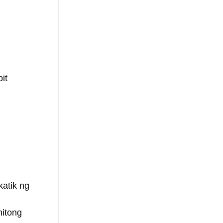
it
atik ng 
itong 