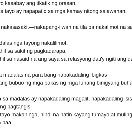
o kasabay ang tikatik ng orasan,
as tayo ay napapatid sa mga kamay nitong salawahan.
nakasasakit—nakapang-iiwan na tila ba nakalimot na sa
dalas nga tayong nakalilimot.
ahil sa sakit ng pagkadarapa,
hil sa nasaid na ang saya sa relasyong dati'y ngiti ang d
a madalas na para bang napakadaling ibigkas
tang bubuo ng mga bakas ng mga luhang binigyang buha
 sa madalas ay napakadaling magalit, napakadaling isis
ing pagtangis
a tayo makahinga, hindi na natin kayang tumayo at mulin
a paa.