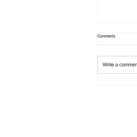
Comments
Write a comment
Bukas na Aklat -
for Filipinos