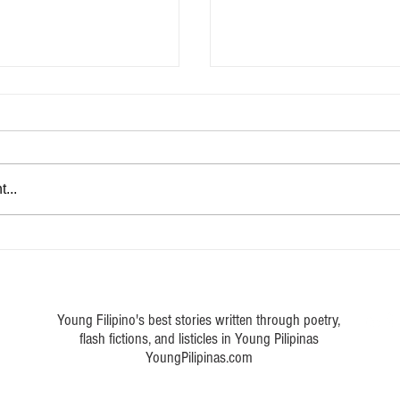
Marka ng buhay
...
 a poem about Philippine art
Young Filipino's best stories written through poetry,
flash fictions, and listicles in Young Pilipinas
YoungPilipinas.com