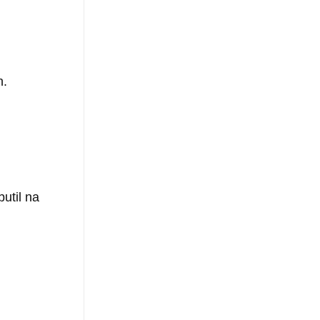
n.
util na 