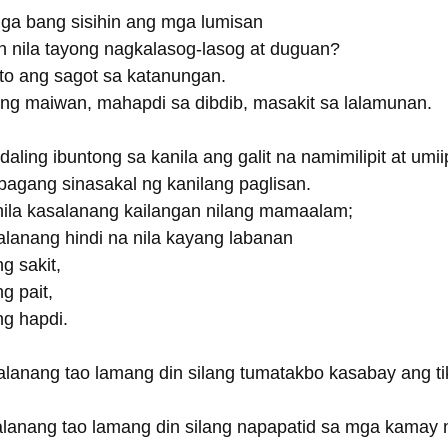
ga bang sisihin ang mga lumisan
an nila tayong nagkalasog-lasog at duguan?
ito ang sagot sa katanungan.
ng maiwan, mahapdi sa dibdib, masakit sa lalamunan.
aling ibuntong sa kanila ang galit na namimilipit at umiip
bagang sinasakal ng kanilang paglisan.
 nila kasalanang kailangan nilang mamaalam;
salanang hindi na nila kayang labanan
ng sakit,
ng pait,
ang hapdi.
salanang tao lamang din silang tumatakbo kasabay ang tik
salanang tao lamang din silang napapatid sa mga kamay n