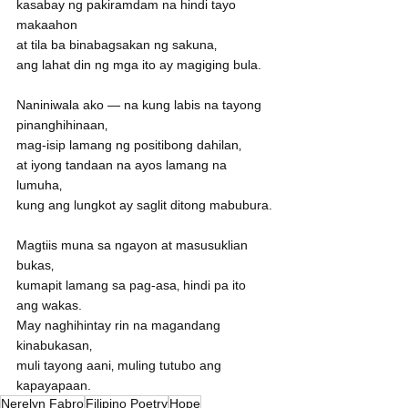
kasabay ng pakiramdam na hindi tayo 
makaahon
at tila ba binabagsakan ng sakuna‚
ang lahat din ng mga ito ay magiging bula.
Naniniwala ako — na kung labis na tayong 
pinanghihinaan‚
mag-isip lamang ng positibong dahilan‚
at iyong tandaan na ayos lamang na 
lumuha‚
kung ang lungkot ay saglit ditong mabubura.
Magtiis muna sa ngayon at masusuklian 
bukas‚
kumapit lamang sa pag-asa‚ hindi pa ito 
ang wakas.
May naghihintay rin na magandang 
kinabukasan‚
muli tayong aani‚ muling tutubo ang 
kapayapaan.
Nerelyn Fabro
Filipino Poetry
Hope