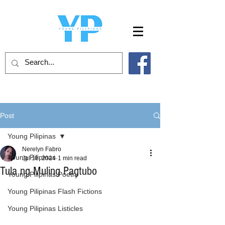
Post
Young Pilipinas
Nerelyn Fabro
Young Pilipinas
Jul 18, 2024
1 min read
Tula ng Muling Pagtubo
Young Pilipinas Poetry
Young Pilipinas Flash Fictions
Young Pilipinas Listicles