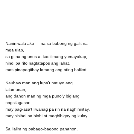
Naniniwala ako — na sa bubong ng galit na 
mga ulap‚
sa gitna ng unos at kadilimang yumayakap‚
hindi pa rito nagtatapos ang lahat‚
mas pinapagtibay lamang ang ating balikat.
Nauhaw man ang lupa’t natuyo ang 
lalamunan‚
ang dahon man ng mga puno’y biglang 
nagsilagasan‚
may pag-asa’t liwanag pa rin na naghihintay‚
may sisibol na binhi at magbibigay ng kulay.
Sa ilalim ng pabago-bagong panahon‚