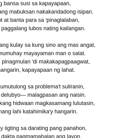
g bansa susi sa kapayapaan,
ng mabuksan nakakandadong isipan.
t at banta para sa 'pinaglalaban,
 paggalang lubos nating kailangan.
ang kulay sa kung sino ang mas angat,
amumuhay mayayaman man o salat.
g pinagmulan 'di makakapagpaagwat,
hangarin, kapayapaan ng lahat.
mutulong sa problema't suliranin,
 delubyo— malagpasan ang naisin.
ang hidwaan magkasamang lulutasin,
ng lahi katahimika'y hangarin.
y iigting sa darating pang panahon,
na dakta pagmamahalan ang layon.