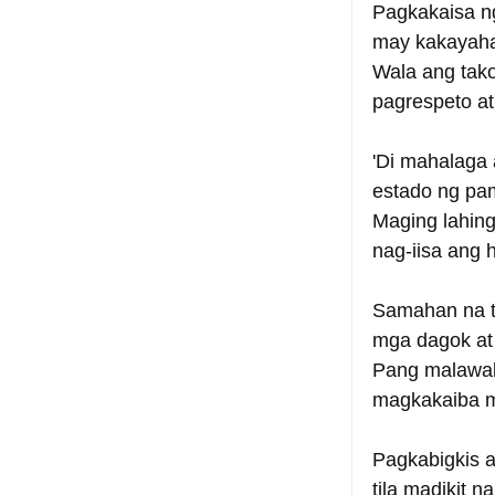
Pagkakaisa n
may kakayaha
Wala ang tako
pagrespeto at
'Di mahalaga 
estado ng p
Maging lahin
nag-iisa ang 
Samahan na tu
mga dagok at
Pang malawak
magkakaiba ma
Pagkabigkis a
tila madikit 