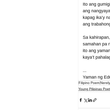
Ito ang gumig
ang nangyaya
kapag ika’y n
ang trabahon
Sa kahirapan‚
samahan pa ng
ito ang yaman
kaya’t pahal
...
Yaman ng Edu
Filipino Poem
Nerel
Young Pilipinas Poet