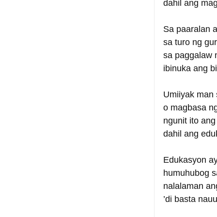
dahil ang ma
Sa paaralan ay
sa turo ng gur
sa paggalaw 
ibinuka ang b
Umiiyak man 
o magbasa ng 
ngunit ito an
dahil ang ed
Edukasyon ay 
humuhubog sa 
nalalaman ang
’di basta nauu