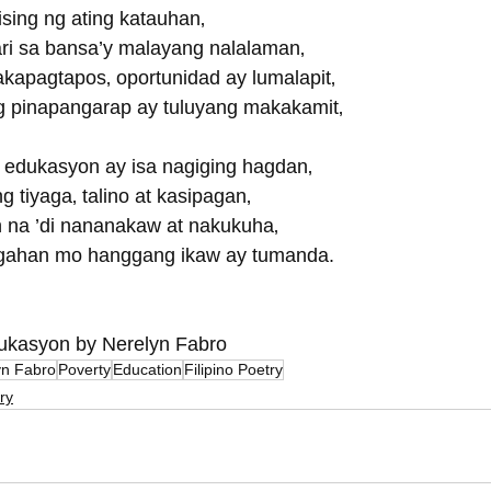
ising ng ating katauhan‚
ri sa bansa’y malayang nalalaman‚
akapagtapos‚ oportunidad ay lumalapit‚
g pinapangarap ay tuluyang makakamit‚
 edukasyon ay isa nagiging hagdan‚
 tiyaga‚ talino at kasipagan‚
 na ’di nananakaw at nakukuha‚
agahan mo hanggang ikaw ay tumanda.
kasyon by Nerelyn Fabro
yn Fabro
Poverty
Education
Filipino Poetry
ry