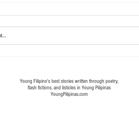
Marka ng buhay
...
 a poem about Philippine art
Young Filipino's best stories written through poetry,
flash fictions, and listicles in Young Pilipinas
YoungPilipinas.com