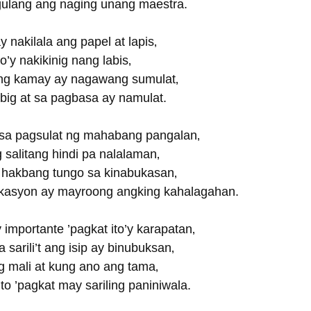
gulang ang naging unang maestra.
 nakilala ang papel at lapis‚
o’y nakikinig nang labis‚
ng kamay ay nagawang sumulat‚
ibig at sa pagbasa ay namulat.
sa pagsulat ng mahabang pangalan‚
salitang hindi pa nalalaman‚
g hakbang tungo sa kinabukasan‚
ukasyon ay mayroong angking kahalagahan.
importante ’pagkat ito’y karapatan‚
sarili’t ang isip ay binubuksan‚
 mali at kung ano ang tama‚
to ’pagkat may sariling paniniwala.