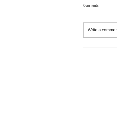
Comments
Write a comment
Bukas na Aklat -
for Filipinos