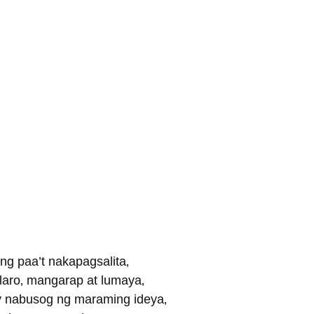
g paa’t nakapagsalita‚
laro‚ mangarap at lumaya‚
y nabusog ng maraming ideya‚